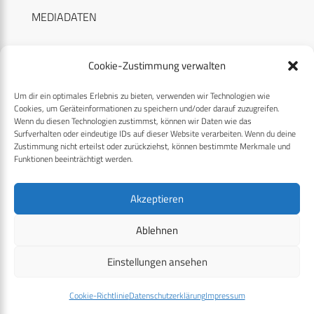
MEDIADATEN
Cookie-Zustimmung verwalten
Um dir ein optimales Erlebnis zu bieten, verwenden wir Technologien wie
RECHTLICHES
Cookies, um Geräteinformationen zu speichern und/oder darauf zuzugreifen.
Wenn du diesen Technologien zustimmst, können wir Daten wie das
Surfverhalten oder eindeutige IDs auf dieser Website verarbeiten. Wenn du deine
Datenschutzerklärung
Zustimmung nicht erteilst oder zurückziehst, können bestimmte Merkmale und
Funktionen beeinträchtigt werden.
Cookie-Richtlinie (EU)
AGB
Akzeptieren
Compliance
Ablehnen
Impressum
Einstellungen ansehen
© 2026 CPM GmbH – Alle Rechte vorbehalten
Cookie-Richtlinie
Datenschutzerklärung
Impressum