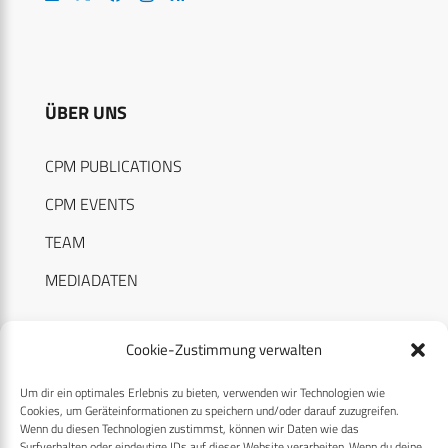
ÜBER UNS
CPM PUBLICATIONS
CPM EVENTS
TEAM
MEDIADATEN
Cookie-Zustimmung verwalten
Um dir ein optimales Erlebnis zu bieten, verwenden wir Technologien wie
RECHTLICHES
Cookies, um Geräteinformationen zu speichern und/oder darauf zuzugreifen.
Wenn du diesen Technologien zustimmst, können wir Daten wie das
Surfverhalten oder eindeutige IDs auf dieser Website verarbeiten. Wenn du deine