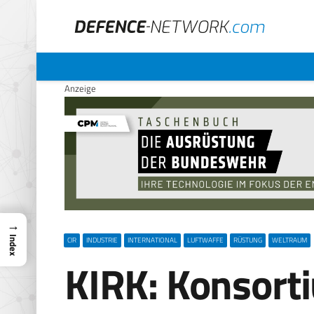
Anzeige
→
Index
CIR
INDUSTRIE
INTERNATIONAL
LUFTWAFFE
RÜSTUNG
WELTRAUM
KIRK: Konsort