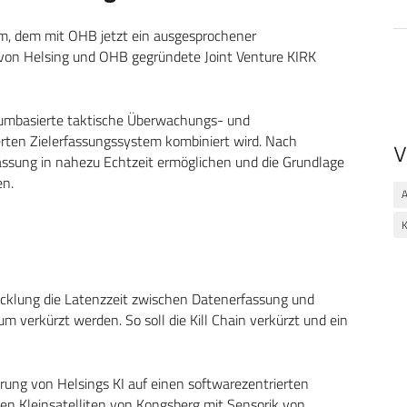
m, dem mit OHB jetzt ein ausgesprochener
t von Helsing und OHB gegründete Joint Venture KIRK
aumbasierte taktische Überwachungs- und
erten Zielerfassungssystem kombiniert wird. Nach
V
assung in nahezu Echtzeit ermöglichen und die Grundlage
en.
A
K
cklung die Latenzzeit zwischen Datenerfassung und
m verkürzt werden. So soll die Kill Chain verkürzt und ein
ung von Helsings KI auf einen softwarezentrierten
gen Kleinsatelliten von Kongsberg mit Sensorik von