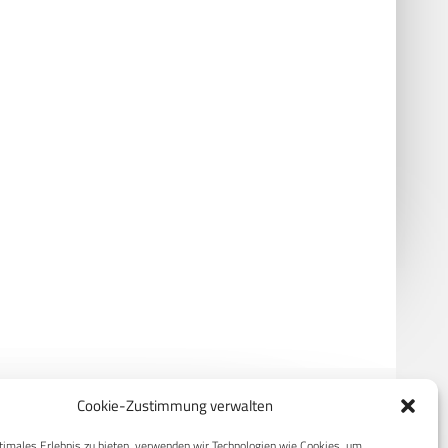
rojekt Kuiper wird Amazon
HENSOLDT und Airdyne schnüren
C-130-Missionspaket
Cookie-Zustimmung verwalten
timales Erlebnis zu bieten, verwenden wir Technologien wie Cookies, um