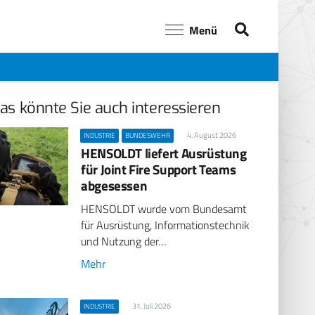
Menü
as könnte Sie auch interessieren
4. August 2026
INDUSTRIE
BUNDESWEHR
HENSOLDT liefert Ausrüstung
für Joint Fire Support Teams
abgesessen
HENSOLDT wurde vom Bundesamt
für Ausrüstung, Informationstechnik
und Nutzung der…
Mehr
31. Juli 2026
INDUSTRIE