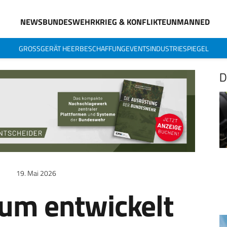
NEWS
BUNDESWEHR
KRIEG & KONFLIKTE
UNMANNED
GROSSGERÄT HEER
BESCHAFFUNG
EVENTS
INDUSTRIESPIEGEL
D
19. Mai 2026
ium entwickelt