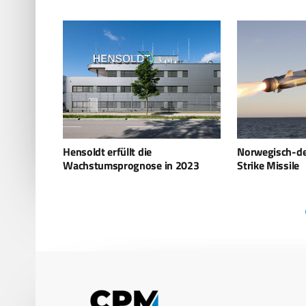
Norwegisch-deutsche SuperSonic
Bundeswehr erh
 2023
Strike Missile
Multifunktions
Safran