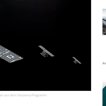
An
iten aus dem Discovery-Programm.