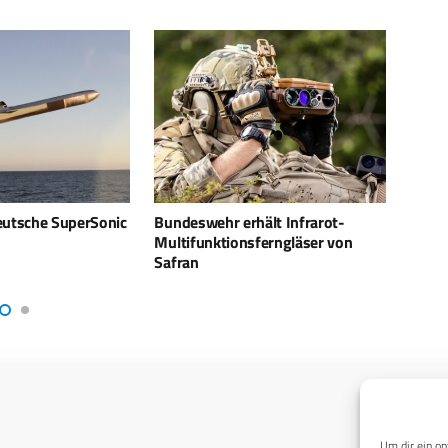
ält Infrarot-
Neue Fähigkeiten zur
Aus P
ferngläser von
Weltraumüberwachung durch
Leo
Weltraumradar
Um dir ein op