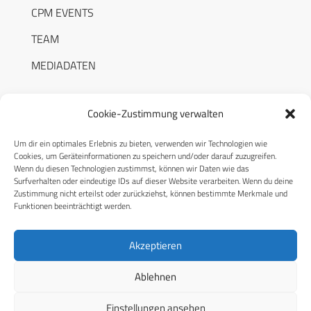
CPM EVENTS
TEAM
MEDIADATEN
Cookie-Zustimmung verwalten
Um dir ein optimales Erlebnis zu bieten, verwenden wir Technologien wie
RECHTLICHES
Cookies, um Geräteinformationen zu speichern und/oder darauf zuzugreifen.
Wenn du diesen Technologien zustimmst, können wir Daten wie das
Surfverhalten oder eindeutige IDs auf dieser Website verarbeiten. Wenn du deine
Datenschutzerklärung
Zustimmung nicht erteilst oder zurückziehst, können bestimmte Merkmale und
Funktionen beeinträchtigt werden.
Cookie-Richtlinie (EU)
AGB
Akzeptieren
Compliance
Ablehnen
Impressum
Einstellungen ansehen