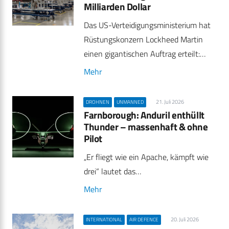
Milliarden Dollar
Das US-Verteidigungsministerium hat
Rüstungskonzern Lockheed Martin
einen gigantischen Auftrag erteilt:…
Mehr
21. Juli 2026
DROHNEN
UNMANNED
Farnborough: Anduril enthüllt
Thunder – massenhaft & ohne
Pilot
„Er fliegt wie ein Apache, kämpft wie
drei“ lautet das…
Mehr
20. Juli 2026
INTERNATIONAL
AIR DEFENCE