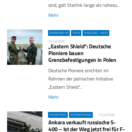
sind, galt Starlink lange als nahezu…
Mehr
BUNDESWEHR
HEER
RUSSLAND – NATO
23. Juli 2026
„Eastern Shield“: Deutsche
Pioniere bauen
Grenzbefestigungen in Polen
Deutsche Pioniere errichten im
Rahmen der polnischen Initiative
„Eastern Shield“…
Mehr
13. Juli 2026
AIR DEFENCE
INTERNATIONAL
Ankara verkauft russische S-
400 – Ist der Weg jetzt frei für F-