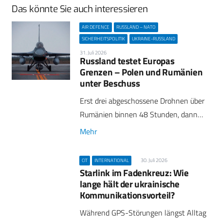
Das könnte Sie auch interessieren
AIR DEFENCE
RUSSLAND – NATO
SICHERHEITSPOLITIK
UKRAINE-RUSSLAND
31. Juli 2026
Russland testet Europas
Grenzen – Polen und Rumänien
unter Beschuss
Erst drei abgeschossene Drohnen über
Rumänien binnen 48 Stunden, dann…
Mehr
30. Juli 2026
CIT
INTERNATIONAL
Starlink im Fadenkreuz: Wie
lange hält der ukrainische
Kommunikationsvorteil?
Während GPS-Störungen längst Alltag