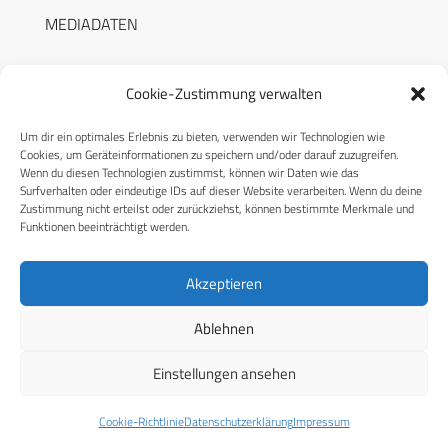
MEDIADATEN
Cookie-Zustimmung verwalten
Um dir ein optimales Erlebnis zu bieten, verwenden wir Technologien wie
RECHTLICHES
Cookies, um Geräteinformationen zu speichern und/oder darauf zuzugreifen.
Wenn du diesen Technologien zustimmst, können wir Daten wie das
Surfverhalten oder eindeutige IDs auf dieser Website verarbeiten. Wenn du deine
Datenschutzerklärung
Zustimmung nicht erteilst oder zurückziehst, können bestimmte Merkmale und
Funktionen beeinträchtigt werden.
Cookie-Richtlinie (EU)
AGB
Akzeptieren
Compliance
Ablehnen
Impressum
Einstellungen ansehen
© 2026 CPM GmbH – Alle Rechte vorbehalten
Cookie-Richtlinie
Datenschutzerklärung
Impressum