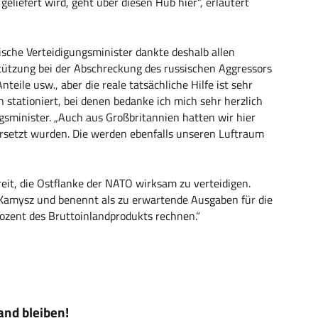
geliefert wird, geht über diesen Hub hier“, erläutert
ische Verteidigungsminister dankte deshalb allen
tützung bei der Abschreckung des russischen Aggressors
teile usw., aber die reale tatsächliche Hilfe ist sehr
 stationiert, bei denen bedanke ich mich sehr herzlich
gsminister. „Auch aus Großbritannien hatten wir hier
ersetzt wurden. Die werden ebenfalls unseren Luftraum
reit, die Ostflanke der NATO wirksam zu verteidigen.
Kamysz und benennt als zu erwartende Ausgaben für die
rozent des Bruttoinlandprodukts rechnen.“
nd bleiben!