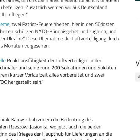
 beteiligen. Zusätzlich werden wir aus Deutschland
ich fliegen.“
steme
, zwei Patriot-Feuereinheiten, hier in den Südosten
 Einheiten schützen NATO-Bündnisgebiet und zugleich, und
g der Ukraine.“ Diese Übernahme der Luftverteidigung durch
chs Monaten vorgesehen.
lle
Reaktionsfähigkeit der Luftverteidiger in der
V
Schmaler und seine rund 200 Soldatinnen und Soldaten
rem kurzer Vorlaufzeit alles vorbereitet und zwei
OC hergestellt sein.“
siniak-Kamysz hob zudem die Bedeutung des
fen Rzeszów-Jasionka, wo jetzt auch die beiden
inn des Krieges der Haupthub für Lieferungen an die