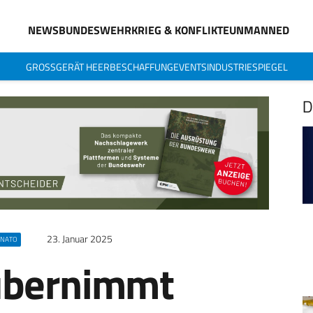
NEWS
BUNDESWEHR
KRIEG & KONFLIKTE
UNMANNED
GROSSGERÄT HEER
BESCHAFFUNG
EVENTS
INDUSTRIESPIEGEL
D
23. Januar 2025
NATO
übernimmt