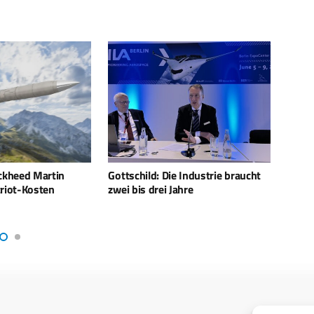
 Industrie braucht
Iron Beam: Internationales
Ukrai
ahre
Interesse am Lasersystem
Unter
Deuts