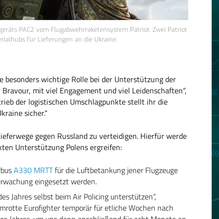
rtgeräts PAC2 vom Flugabwehrraketensystem Patriot. Zwei Patriot
ialhubs für Lieferungen an die Ukraine.
e besonders wichtige Rolle bei der Unterstützung der
er Bravour, mit viel Engagement und viel Leidenschaften“,
rieb der logistischen Umschlagpunkte stellt ihr die
kraine sicher.“
Lieferwege gegen Russland zu verteidigen. Hierfür werde
kten Unterstützung Polens ergreifen:
rbus
A330 MRTT
für die Luftbetankung jener Flugzeuge
berwachung eingesetzt werden.
des Jahres selbst beim Air Policing unterstützen“,
armrotte Eurofighter temporär für etliche Wochen nach
ses Jahres, um uns dann anschließend für acht Monate an