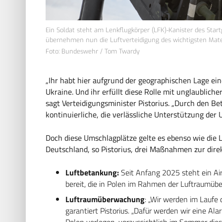
Ein Soldat steht am Lenkflugkörper (LFK)-Kanister des Sta
übernehmen nun die Luftverteidigung des wichtigsten Mater
Foto: Bundeswehr / Tom Twardy
„Ihr habt hier aufgrund der geographischen Lage ein
Ukraine. Und ihr erfüllt diese Rolle mit unglaublich
sagt Verteidigungsminister Pistorius. „Durch den Bet
kontinuierliche, die verlässliche Unterstützung der U
Doch diese Umschlagplätze gelte es ebenso wie die 
Deutschland, so Pistorius, drei Maßnahmen zur dire
Luftbetankung:
Seit Anfang 2025 steht ein Ai
bereit, die in Polen im Rahmen der Luftraumü
Luftraumüberwachung
: „Wir werden im Laufe 
garantiert Pistorius. „Dafür werden wir eine Al
Polen verlegen, voraussichtlich im Sommer die