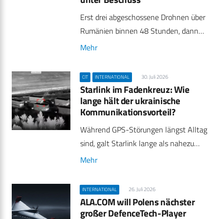
Erst drei abgeschossene Drohnen über
Rumänien binnen 48 Stunden, dann…
Mehr
30. Juli 2026
CIT
INTERNATIONAL
Starlink im Fadenkreuz: Wie
lange hält der ukrainische
Kommunikationsvorteil?
Während GPS-Störungen längst Alltag
sind, galt Starlink lange als nahezu…
Mehr
26. Juli 2026
INTERNATIONAL
ALA.COM will Polens nächster
großer DefenceTech-Player