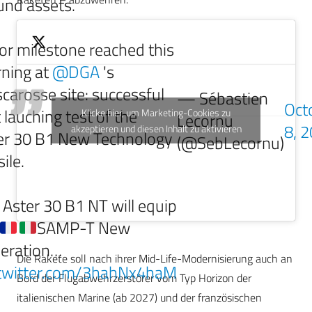
und assets.
or milestone reached this
ning at
@DGA
's
carosse site: successful
— Sébastien
Oct
t lauching test of the
Klicke hier, um Marketing-Cookies zu
Lecornu
8, 
akzeptieren und diesen Inhalt zu aktivieren
er 30 B1 New Technology
(@SebLecornu)
ile.
 Aster 30 B1 NT will equip
SAMP-T New
eration…
Die Rakete soll nach ihrer Mid-Life-Modernisierung auch an
.twitter.com/3hahNx4haM
Bord der Flugabwehrzerstörer vom Typ Horizon der
italienischen Marine (ab 2027) und der französischen