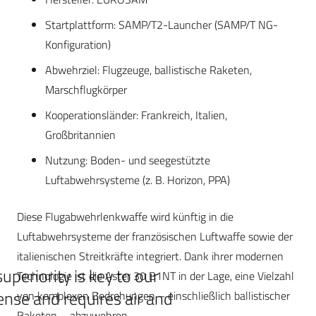
Startplattform: SAMP/T2-Launcher (SAMP/T NG-
Konfiguration)
Abwehrziel: Flugzeuge, ballistische Raketen,
Marschflugkörper
Kooperationsländer: Frankreich, Italien,
Großbritannien
Nutzung: Boden- und seegestützte
Luftabwehrsysteme (z. B. Horizon, PPA)
Diese Flugabwehrlenkwaffe wird künftig in die
Luftabwehrsysteme der französischen Luftwaffe sowie der
italienischen Streitkräfte integriert. Dank ihrer modernen
superiority is key to our
Technologie ist die Aster 30 B1NT in der Lage, eine Vielzahl
ense and requires air and
von komplexen Bedrohungen – einschließlich ballistischer
Raketen – abzuwehren.