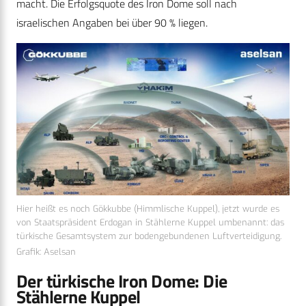
macht. Die Erfolgsquote des Iron Dome soll nach
israelischen Angaben bei über 90 % liegen.
Hier heißt es noch Gökkubbe (Himmlische Kuppel), jetzt wurde es
von Staatspräsident Erdogan in Stählerne Kuppel umbenannt: das
türkische Gesamtsystem zur bodengebundenen Luftverteidigung.
Grafik: Aselsan
Der türkische Iron Dome: Die
Stählerne Kuppel