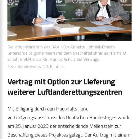
Die Vizepräsidentin des BAAINBw Annette Lehnigk-Emden
unterschreibt gemeinsam mit dem Geschäftsführer der Firma M.
Schall GmbH & Co. KG, Markus Schall, die Verträge.
Foto: Bundeswehr/Dirk Bannert
Vertrag mit Option zur Lieferung
weiterer Luftlanderettungszentren
Mit Billigung durch den Haushalts- und
Verteidigungsausschuss des Deutschen Bundestages wurde
am 25. Januar 2023 der entscheidende Meilenstein zur
Beschaffung dieses Projektes gelegt. Der Auftrag mit einem