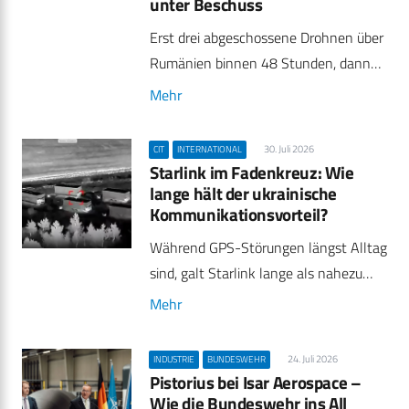
unter Beschuss
Erst drei abgeschossene Drohnen über
Rumänien binnen 48 Stunden, dann…
Mehr
30. Juli 2026
CIT
INTERNATIONAL
Starlink im Fadenkreuz: Wie
lange hält der ukrainische
Kommunikationsvorteil?
Während GPS-Störungen längst Alltag
sind, galt Starlink lange als nahezu…
Mehr
24. Juli 2026
INDUSTRIE
BUNDESWEHR
Pistorius bei Isar Aerospace –
Wie die Bundeswehr ins All