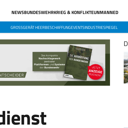
NEWS
BUNDESWEHR
KRIEG & KONFLIKTE
UNMANNED
GROSSGERÄT HEER
BESCHAFFUNG
EVENTS
INDUSTRIESPIEGEL
D
dienst