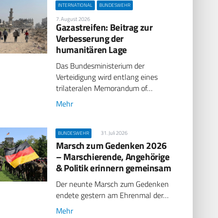
INTERNATIONAL
BUNDESWEHR
7. August 2026
Gazastreifen: Beitrag zur
Verbesserung der
humanitären Lage
Das Bundesministerium der
Verteidigung wird entlang eines
trilateralen Memorandum of…
Mehr
31. Juli 2026
BUNDESWEHR
Marsch zum Gedenken 2026
– Marschierende, Angehörige
& Politik erinnern gemeinsam
Der neunte Marsch zum Gedenken
endete gestern am Ehrenmal der…
Mehr