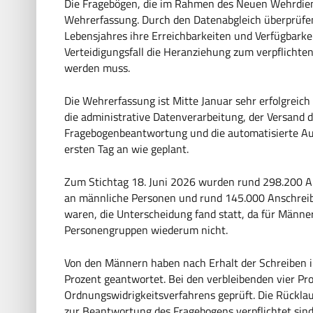
Die Fragebögen, die im Rahmen des Neuen Wehrdiens
Wehrerfassung. Durch den Datenabgleich überprüfen
Lebensjahres ihre Erreichbarkeiten und Verfügbarke
Verteidigungsfall die Heranziehung zum verpflichte
werden muss.
Die Wehrerfassung ist Mitte Januar sehr erfolgreic
die administrative Datenverarbeitung, der Versand d
Fragebogenbeantwortung und die automatisierte Au
ersten Tag an wie geplant.
Zum Stichtag 18. Juni 2026 wurden rund 298.200 A
an männliche Personen und rund 145.000 Anschreib
waren, die Unterscheidung fand statt, da für Männer
Personengruppen wiederum nicht.
Von den Männern haben nach Erhalt der Schreiben inn
Prozent geantwortet. Bei den verbleibenden vier Pro
Ordnungswidrigkeitsverfahrens geprüft. Die Rücklau
zur Beantwortung des Fragebogens verpflichtet sind, 