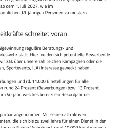
b dem 1. Juli 2027, wie im
männlichen 18-jährigen Personen zu mustern.
itkräfte schreitet voran
nalgewinnung reguläre Beratungs- und
deswehr statt. Hier melden sich potentielle Bewerbende
ir z.B. über unsere zahlreichen Kampagnen oder die
en, Sportevents, ILA) Interesse geweckt haben.
bungen und rd. 11.000 Einstellungen für alle
von rund 24 Prozent (Bewerbungen) bzw. 13 Prozent
m Vorjahr, welches bereits ein Rekordjahr der
spürbar angenommen. Mit seinen attraktiven
ten, die sich bis zu zwei Jahre für einen Dienst in den
en für den Neuen Wehrdienst rund 10.000 Einplanungen