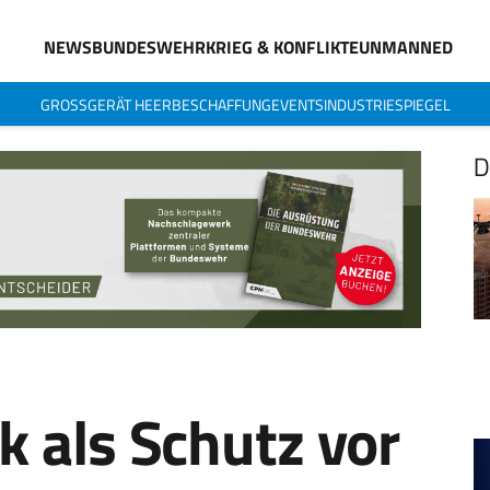
NEWS
BUNDESWEHR
KRIEG & KONFLIKTE
UNMANNED
GROSSGERÄT HEER
BESCHAFFUNG
EVENTS
INDUSTRIESPIEGEL
D
 als Schutz vor