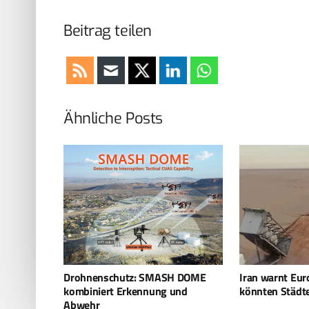
Beitrag teilen
Ähnliche Posts
H DOME
Iran warnt Europa: Die Drohnen
Staatlicher Sch
und
könnten Städte angreifen
AeroShield für