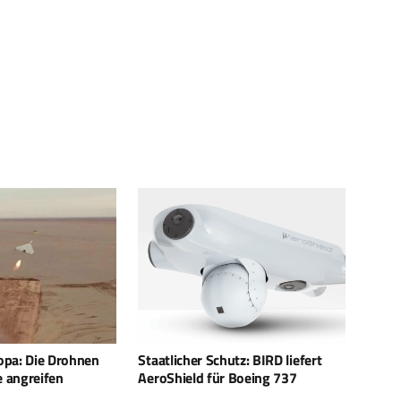
utz: BIRD liefert
Militärische Forderungen an die
Kibo 
 Boeing 737
deutsche Luftverteidigung
integ