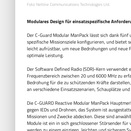
Foto: Netline Communications Technologies Ltd.
Modulares Design für einsatzspezifische Anforde
Der C-Guard Modular ManPack lässt sich dank fünf 
spezifische Missionsziele konfigurieren, und bietet 
leicht aufrüstbar, um neue Bedrohungen und neue F
optimale Leistung.
Der Software Defined Radio (SDR)-Kern verwendet e
Frequenzbereich zwischen 20 und 6000 MHz zu erfa
Bedrohung für die zu schützenden Kräfte darstellen,
an verschiedene Einsatzszenarien, Schauplätze und
Die C-GUARD Reactive Modular ManPack Hauptmerkma
gegen IEDs und Drohnen, das System ist ausgestatte
Missionen und Zwecke abdecken. Diese sind anwählba
Module ist ein in sich geschlossener Störsender für v
werden zu einem einzigen, leichten und sicherem Sys