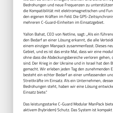
Bedrohungen und neue Frequenzen zu unterstützen. 
die Kompatibilität mit elektromagnetischen und F
den eigenen Kräften im Feld. Die GPS-Zeitsynchron
mehreren C-Guard-Einheiten im Einsatzgebiet.
Yallon Bahat, CEO von Netline, sagt: „Als ein führ
den Bedarf an einer Lösung erkannt, die alle Vertei
einem einzigen Manpack zusammenfasst. Dieses neu
Gebiet, und es ist das erste Mal, dass wir eine mod
ohne dass die Abdeckungsbereiche verloren gehen, d
sind. Der Krieg in der Ukraine und in Israel hat d
gemacht. Wir erleben jeden Tag den zunehmenden Ein
besteht ein echter Bedarf an einer umfassenden u
Streitkräfte im Einsatz. Als ein Unternehmen, desse
Bedrohungen steht, haben wir eine Lösung entwickel
Einsatz biete.“
Das leistungsstarke C-Guard Modular ManPack biete
aktivem (hybridem) Schutz. Das System ist kompakt 