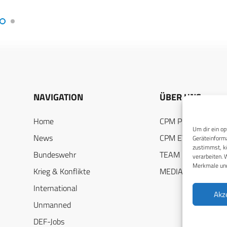
NAVIGATION
ÜBER UNS
Home
CPM PUBLICATION
Um dir ein op
News
CPM EVENTS
Geräteinforma
zustimmst, kö
Bundeswehr
TEAM
verarbeiten. 
Merkmale und
Krieg & Konflikte
MEDIADATEN
International
Akz
Unmanned
DEF-Jobs