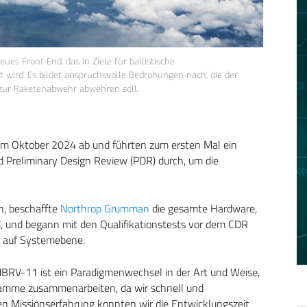
eues Front-End, das in Ziele für ballistische
t wird. Es bildet anspruchsvolle Bedrohungen nach, die der
zur Raketenabwehr abwehren soll.
m Oktober 2024 ab und führten zum ersten Mal ein
Preliminary Design Review (PDR) durch, um die
n, beschaffte
Northrop Grumman
die gesamte Hardware,
rd, und begann mit den Qualifikationstests vor dem CDR
s auf Systemebene.
MBRV-11 ist ein Paradigmenwechsel in der Art und Weise,
ramme zusammenarbeiten, da wir schnell und
en Missionserfahrung konnten wir die Entwicklungszeit