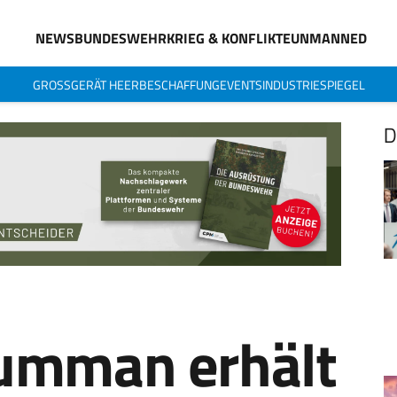
NEWS
BUNDESWEHR
KRIEG & KONFLIKTE
UNMANNED
GROSSGERÄT HEER
BESCHAFFUNG
EVENTS
INDUSTRIESPIEGEL
D
umman erhält