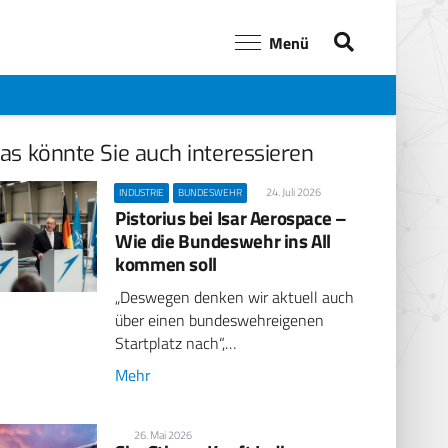
Menü
as könnte Sie auch interessieren
24. Juli 2026
INDUSTRIE
BUNDESWEHR
Pistorius bei Isar Aerospace –
Wie die Bundeswehr ins All
kommen soll
„Deswegen denken wir aktuell auch
über einen bundeswehreigenen
Startplatz nach“,…
Mehr
26. Mai 2026