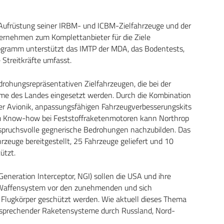
ufrüstung seiner IRBM- und ICBM-Zielfahrzeuge und der
ernehmen zum Komplettanbieter für die Ziele
Programm unterstützt das IMTP der MDA, das Bodentests,
 Streitkräfte umfasst.
rohungsrepräsentativen Zielfahrzeugen, die bei der
me des Landes eingesetzt werden. Durch die Kombination
her Avionik, anpassungsfähigen Fahrzeugverbesserungskits
hem Know-how bei Feststoffraketenmotoren kann Northrop
spruchsvolle gegnerische Bedrohungen nachzubilden. Das
euge bereitgestellt, 25 Fahrzeuge geliefert und 10
ützt.
neration Interceptor, NGI) sollen die USA und ihre
Waffensystem vor den zunehmenden und sich
 Flugkörper geschützt werden. Wie aktuell dieses Thema
entsprechender Raketensysteme durch Russland, Nord-