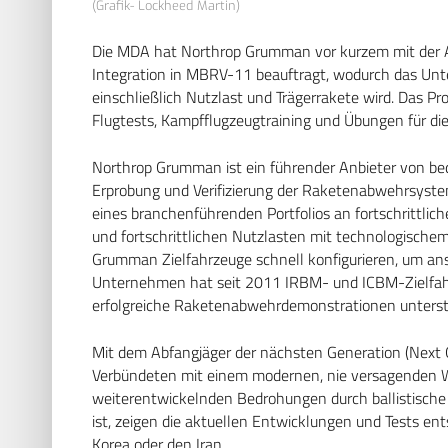
(Grafik- Lockheed Martin)
Die MDA hat Northrop Grumman vor kurzem mit der A
Integration in MBRV-11 beauftragt, wodurch das Unt
einschließlich Nutzlast und Trägerrakete wird. Das 
Flugtests, Kampfflugzeugtraining und Übungen für die
Northrop Grumman ist ein führender Anbieter von bed
Erprobung und Verifizierung der Raketenabwehrsyste
eines branchenführenden Portfolios an fortschrittlic
und fortschrittlichen Nutzlasten mit technologisc
Grumman Zielfahrzeuge schnell konfigurieren, um an
Unternehmen hat seit 2011 IRBM- und ICBM-Zielfahrz
erfolgreiche Raketenabwehrdemonstrationen unterst
Mit dem Abfangjäger der nächsten Generation (Next Ge
Verbündeten mit einem modernen, nie versagenden 
weiterentwickelnden Bedrohungen durch ballistische
ist, zeigen die aktuellen Entwicklungen und Tests 
Korea oder den Iran.