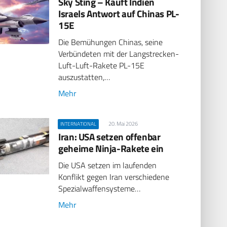
Sky Sting – Kauft Indien
Israels Antwort auf Chinas PL-
15E
Die Bemühungen Chinas, seine
Verbündeten mit der Langstrecken-
Luft-Luft-Rakete PL-15E
auszustatten,…
Mehr
20. Mai 2026
INTERNATIONAL
Iran: USA setzen offenbar
geheime Ninja-Rakete ein
Die USA setzen im laufenden
Konflikt gegen Iran verschiedene
Spezialwaffensysteme…
Mehr