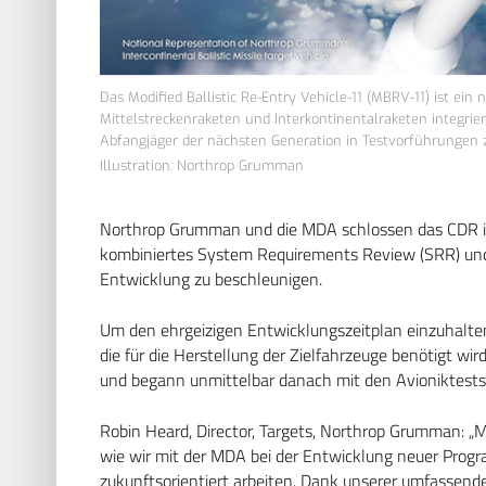
Das Modified Ballistic Re-Entry Vehicle-11 (MBRV-11) ist ein n
Mittelstreckenraketen und Interkontinentalraketen integrier
Abfangjäger der nächsten Generation in Testvorführungen 
Illustration: Northrop Grumman
Northrop Grumman und die MDA schlossen das CDR i
kombiniertes System Requirements Review (SRR) und 
Entwicklung zu beschleunigen.
Um den ehrgeizigen Entwicklungszeitplan einzuhalte
die für die Herstellung der Zielfahrzeuge benötigt wi
und begann unmittelbar danach mit den Avioniktest
Robin Heard, Director, Targets, Northrop Grumman: „
wie wir mit der MDA bei der Entwicklung neuer Prog
zukunftsorientiert arbeiten. Dank unserer umfassend