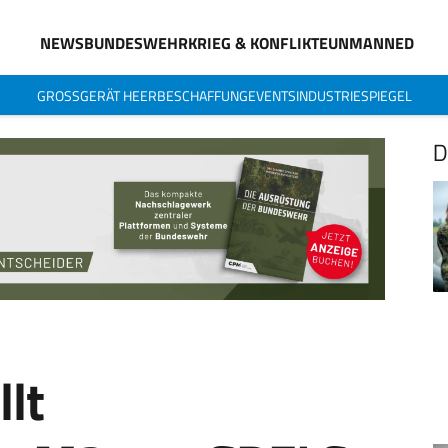
NEWS
BUNDESWEHR
KRIEG & KONFLIKTE
UNMANNED
GROSSGERÄT HEER
BESCHAFFUNG
EVENTS
INDUSTRIESPIEGEL
D
lt