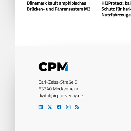
ibisches
Hi2Protect: ballistischer Add-On-
Dänemark k
nsystem M3
Schutz für herkömmliche
Pionierpanz
Nutzfahrzeuge
Carl-Zeiss-Straße 5
53340 Meckenheim
digital@cpm-verlag.de