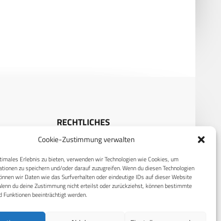
MC erhält erstes ACV-C
Bayerische Pioniere helfen nac
hrzeug
Hochwasser in Schlesien
RECHTLICHES
Cookie-Zustimmung verwalten
S
Datenschutzerklärung
timales Erlebnis zu bieten, verwenden wir Technologien wie Cookies, um
Cookie-Richtlinie (EU)
tionen zu speichern und/oder darauf zuzugreifen. Wenn du diesen Technologien
AGB
nnen wir Daten wie das Surfverhalten oder eindeutige IDs auf dieser Website
Wenn du deine Zustimmung nicht erteilst oder zurückziehst, können bestimmte
Compliance
 Funktionen beeinträchtigt werden.
Impressum