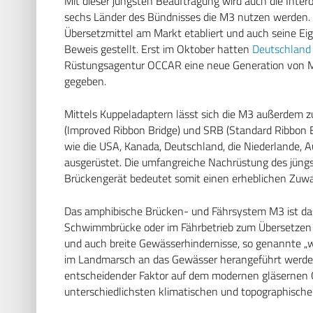
Mit dieser jüngsten Beauftragung wird auch die Intero
sechs Länder des Bündnisses die M3 nutzen werden. D
Übersetzmittel am Markt etabliert und auch seine Eig
Beweis gestellt. Erst im Oktober hatten
Deutschland
Rüstungsagentur OCCAR eine neue Generation von M3
gegeben.
Mittels Kuppeladaptern lässt sich die M3 außerde
(Improved Ribbon Bridge) und SRB (Standard Ribbon 
wie die USA, Kanada, Deutschland, die Niederlande, Au
ausgerüstet. Die umfangreiche Nachrüstung des jüng
Brückengerät bedeutet somit einen erheblichen Zuwac
Das amphibische Brücken- und Fährsystem M3 ist das
Schwimmbrücke oder im Fährbetrieb zum Übersetzen 
und auch breite Gewässerhindernisse, so genannte „
im Landmarsch an das Gewässer herangeführt werden 
entscheidender Faktor auf dem modernen gläsernen G
unterschiedlichsten klimatischen und topographische