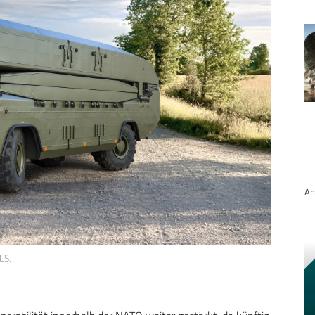
An
LS.