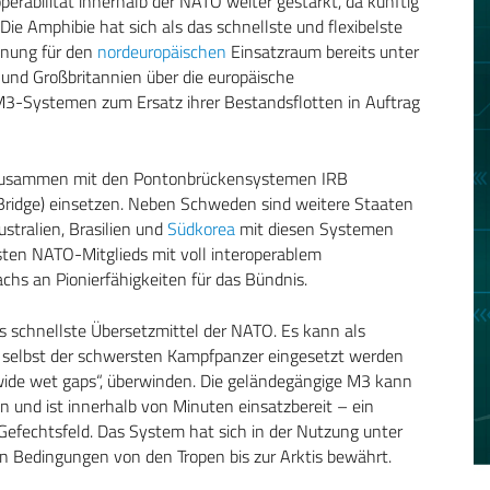
perabilität innerhalb der NATO weiter gestärkt, da künftig
ie Amphibie hat sich als das schnellste und flexibelste
nung für den
nordeuropäischen
Einsatzraum bereits unter
und Großbritannien über die europäische
-Systemen zum Ersatz ihrer Bestandsflotten in Auftrag
m zusammen mit den Pontonbrückensystemen IRB
Bridge) einsetzen. Neben Schweden sind weitere Staaten
stralien, Brasilien und
Südkorea
mit diesen Systemen
sten NATO-Mitglieds mit voll interoperablem
hs an Pionierfähigkeiten für das Bündnis.
 schnellste Übersetzmittel der NATO. Es kann als
selbst der schwersten Kampfpanzer eingesetzt werden
wide wet gaps“, überwinden. Die geländegängige M3 kann
und ist innerhalb von Minuten einsatzbereit – ein
efechtsfeld. Das System hat sich in der Nutzung unter
n Bedingungen von den Tropen bis zur Arktis bewährt.