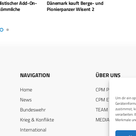
auft Berge- und
TAHR: Neues
US
er Wisent 2
Spezialkräftefahrzeug erstmals in
Fa
Deutschland vorgestellt
NAVIGATION
ÜBER UNS
Home
CPM PUBLICATION
Um dir ein op
News
CPM EVENTS
Geräteinforma
Bundeswehr
TEAM
zustimmst, kö
verarbeiten. 
Krieg & Konflikte
MEDIADATEN
Merkmale und
International