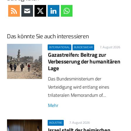
Das könnte Sie auch interessieren
7. August 2026
INTERNATIONAL
BUNDESWEHR
Gazastreifen: Beitrag zur
Verbesserung der humanitären
Lage
Das Bundesministerium der
Verteidigung wird entlang eines
trilateralen Memorandum of…
Mehr
7. August 2026
INDUSTRIE
Israel stellt der heimischen