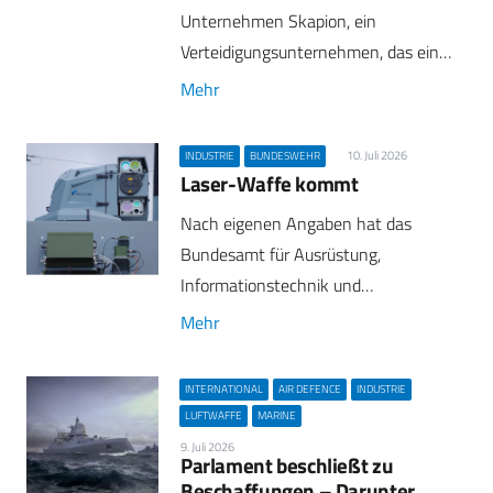
Unternehmen Skapion, ein
Verteidigungsunternehmen, das ein…
Mehr
10. Juli 2026
INDUSTRIE
BUNDESWEHR
Laser-Waffe kommt
Nach eigenen Angaben hat das
Bundesamt für Ausrüstung,
Informationstechnik und…
Mehr
INTERNATIONAL
AIR DEFENCE
INDUSTRIE
LUFTWAFFE
MARINE
9. Juli 2026
Parlament beschließt zu
Beschaffungen – Darunter