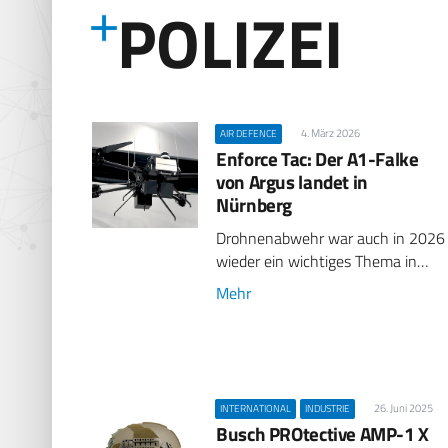
POLIZEI
4. März 2026
AIR DEFENCE
Enforce Tac: Der A1-Falke
von Argus landet in
Nürnberg
Drohnenabwehr war auch in 2026
wieder ein wichtiges Thema in…
Mehr
26. Juni 2025
INTERNATIONAL
INDUSTRIE
Busch PROtective AMP-1 X