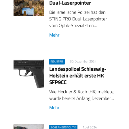
Dual-Laserpointer
Die israelische Polizei hat den
STING PRO Dual-Laserpointer
vom Optik-Spezialisten…
Mehr
30. Dezember 2024
INDUSTRIE
Landespolizei Schleswig-
Holstein erhält erste HK
SFP9CC
Wie Heckler & Koch (HK) meldete,
wurde bereits Anfang Dezember…
Mehr
1. Juli 2024
SICHERHEITSPOLITIK