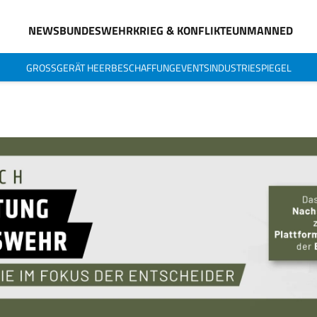
NEWS
BUNDESWEHR
KRIEG & KONFLIKTE
UNMANNED
GROSSGERÄT HEER
BESCHAFFUNG
EVENTS
INDUSTRIESPIEGEL