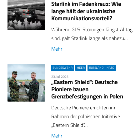
Starlink im Fadenkreuz: Wie
lange hält der ukrainische
Kommunikationsvorteil?
Während GPS-Störungen längst Alltag
sind, galt Starlink lange als nahezu…
Mehr
BUNDESWEHR
HEER
RUSSLAND – NATO
23. Juli 2026
„Eastern Shield“: Deutsche
Pioniere bauen
Grenzbefestigungen in Polen
Deutsche Pioniere errichten im
Rahmen der polnischen Initiative
„Eastern Shield“…
Mehr