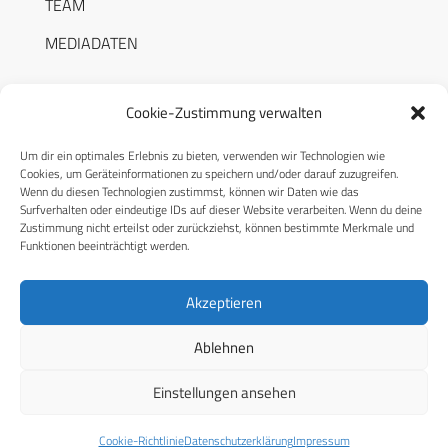
TEAM
MEDIADATEN
Cookie-Zustimmung verwalten
Um dir ein optimales Erlebnis zu bieten, verwenden wir Technologien wie
RECHTLICHES
Cookies, um Geräteinformationen zu speichern und/oder darauf zuzugreifen.
Wenn du diesen Technologien zustimmst, können wir Daten wie das
Surfverhalten oder eindeutige IDs auf dieser Website verarbeiten. Wenn du deine
Datenschutzerklärung
Zustimmung nicht erteilst oder zurückziehst, können bestimmte Merkmale und
Funktionen beeinträchtigt werden.
Cookie-Richtlinie (EU)
AGB
Akzeptieren
Compliance
Ablehnen
Impressum
Einstellungen ansehen
© 2026 CPM GmbH – Alle Rechte vorbehalten
Cookie-Richtlinie
Datenschutzerklärung
Impressum