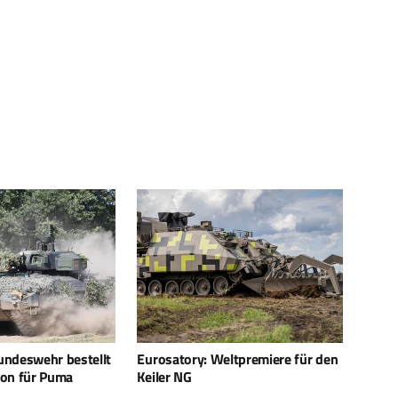
ltpremiere für den
Rheinmetall Defence Australia
Augen
baut Instandhaltungskapazität
bünde
aus
Firm