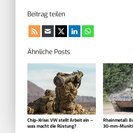
Beitrag teilen
Ähnliche Posts
eit ein –
Rheinmetall: Bundeswehr bestellt
Eurosatory: We
?
30-mm-Munition für Puma
Keiler NG