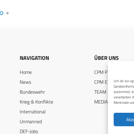
NAVIGATION
ÜBER UNS
Home
CPM PUBLICATION
Um dir ein op
News
CPM EVENTS
Geräteinforma
Bundeswehr
TEAM
zustimmst, kö
verarbeiten. 
Krieg & Konflikte
MEDIADATEN
Merkmale und
International
Akz
Unmanned
DEF-Jobs