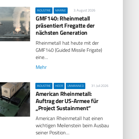
3. August 2026
INDUSTRIE
MARINE
GMF140: Rheinmetall
präsentiert Fregatte der
nächsten Generation
Rheinmetall hat heute mit der
GMF140 (Guided Missile Frigate)
eine…
Mehr
31. Juli 2026
INDUSTRIE
HEER
UNMANNED
American Rheinmetall:
Auftrag der US-Armee für
„Project Sustainment“
American Rheinmetall hat einen
wichtigen Meilenstein beim Ausbau
seiner Position…