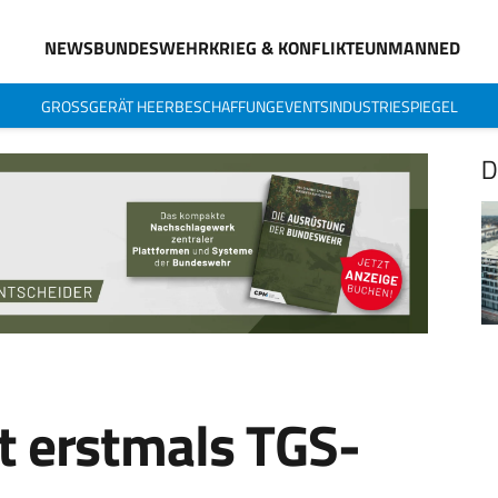
NEWS
BUNDESWEHR
KRIEG & KONFLIKTE
UNMANNED
GROSSGERÄT HEER
BESCHAFFUNG
EVENTS
INDUSTRIESPIEGEL
D
t erstmals TGS-