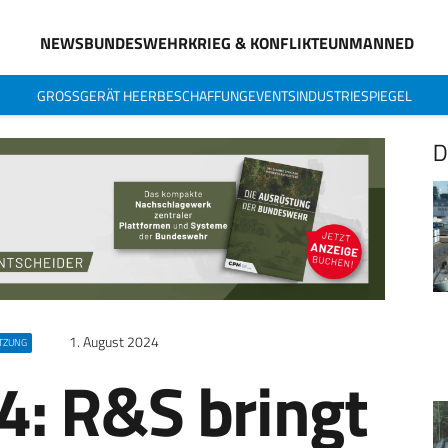
NEWS
BUNDESWEHR
KRIEG & KONFLIKTE
UNMANNED
GROSSGERÄT HEER
BESCHAFFUNG
EVENTS
INDUSTRIESPIEGEL
D
1. August 2024
TZUNG
: R&S bringt