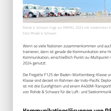
Rohde & Schwarz trägt zur RIMPAC 2024 mit modernsten K
Foto: Rhode & Schwarz
Wenn so viele Nationen zusammenkommen und auch n
trainieren, dann ist gerade die Kommunikation eine H
Kommunikation, einschließlich Punkt-zu-Multipunk
2024 genutzt.
Die Fregatte F125 der Baden-Württemberg-Klasse und
Klasse sind derzeit im Rahmen der Indo-Pacific Deplo
ist mit drei Eurofightern und einem A400M-Transportf
von Rohde & Schwarz für die Luft- und Seekommunika
Kommunikationslösungen von R