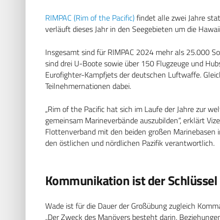
RIMPAC (Rim of the Pacific)
findet alle zwei Jahre st
verläuft dieses Jahr in den Seegebieten um die Hawaii
Insgesamt sind für RIMPAC 2024 mehr als 25.000 
sind drei U-Boote sowie über 150 Flugzeuge und Hubs
Eurofighter-Kampfjets der deutschen Luftwaffe. Gleic
Teilnehmernationen dabei.
„Rim of the Pacific hat sich im Laufe der Jahre zur w
gemeinsam Marineverbände auszubilden“, erklärt Viz
Flottenverband mit den beiden großen Marinebasen in S
den östlichen und nördlichen Pazifik verantwortlich.
Kommunikation ist der Schlüssel
Wade ist für die Dauer der Großübung zugleich Ko
„Der Zweck des Manövers besteht darin, Beziehungen