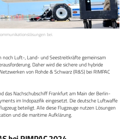
ommunikationslösungen bei.
och Luft-, Land- und Seestreitkräfte gemeinsam
erausforderung. Daher wird die sichere und hybride
t-Netzwerken von Rohde & Schwarz (R&S) bei RIMPAC
 das Nachschubschiff Frankfurt am Main der Berlin-
yments im Indopazifik eingesetzt. Die deutsche Luftwaffe
lugzeug beteiligt. Alle diese Flugzeuge nutzen Lösungen
tion und die maritime Aufklärung.
&S bei RIMPAC 2024