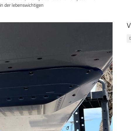
 in der lebenswichtigen
V
D