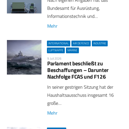
Nach eigenen Angaben hat das
Bundesamt für Ausrüstung,
Informationstechnik und…
Mehr
INTERNATIONAL
AIR DEFENCE
INDUSTRIE
LUFTWAFFE
MARINE
9. Juli 2026
Parlament beschließt zu
Beschaffungen – Darunter
Nachfolge FCAS und F126
In seiner gestrigen Sitzung hat der
Haushaltsausschuss insgesamt 16
große…
Mehr