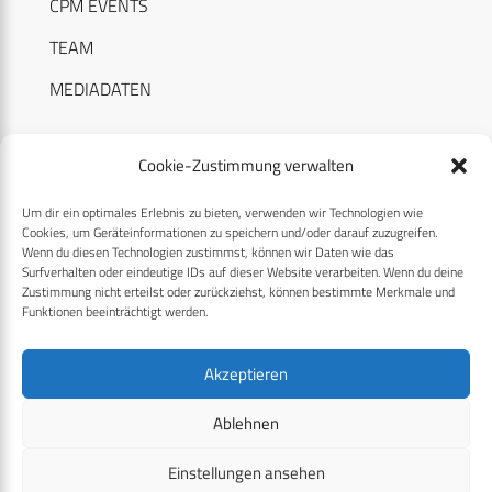
CPM EVENTS
TEAM
MEDIADATEN
Cookie-Zustimmung verwalten
Um dir ein optimales Erlebnis zu bieten, verwenden wir Technologien wie
RECHTLICHES
Cookies, um Geräteinformationen zu speichern und/oder darauf zuzugreifen.
Wenn du diesen Technologien zustimmst, können wir Daten wie das
Surfverhalten oder eindeutige IDs auf dieser Website verarbeiten. Wenn du deine
Datenschutzerklärung
Zustimmung nicht erteilst oder zurückziehst, können bestimmte Merkmale und
Funktionen beeinträchtigt werden.
Cookie-Richtlinie (EU)
AGB
Akzeptieren
Compliance
Ablehnen
Impressum
Einstellungen ansehen