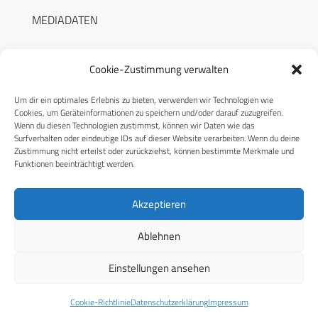
MEDIADATEN
Cookie-Zustimmung verwalten
Um dir ein optimales Erlebnis zu bieten, verwenden wir Technologien wie
RECHTLICHES
Cookies, um Geräteinformationen zu speichern und/oder darauf zuzugreifen.
Wenn du diesen Technologien zustimmst, können wir Daten wie das
Surfverhalten oder eindeutige IDs auf dieser Website verarbeiten. Wenn du deine
Datenschutzerklärung
Zustimmung nicht erteilst oder zurückziehst, können bestimmte Merkmale und
Funktionen beeinträchtigt werden.
Cookie-Richtlinie (EU)
AGB
Akzeptieren
Compliance
Ablehnen
Impressum
Einstellungen ansehen
© 2026 CPM GmbH – Alle Rechte vorbehalten
Cookie-Richtlinie
Datenschutzerklärung
Impressum