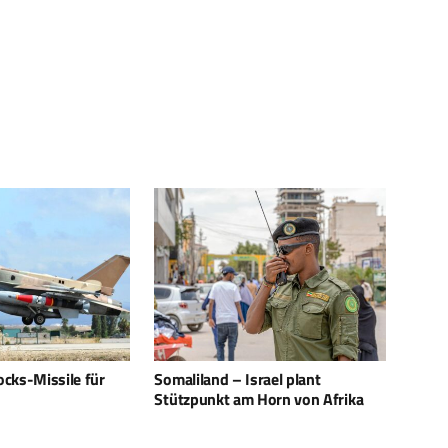
rael plant
Nano SPEAR schützt israelische
Uranu
 Horn von Afrika
Kampfjets vor Raketen
Comp
Verte
360°