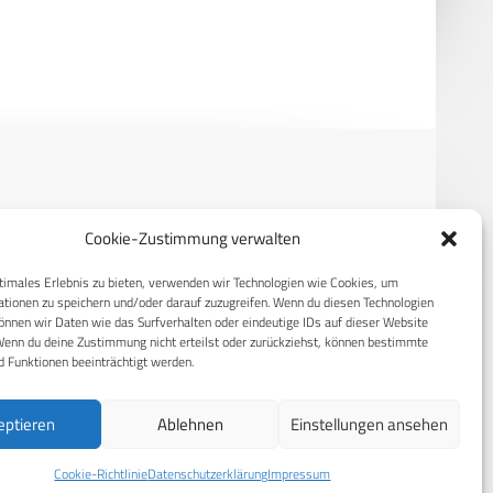
tionserkennung
RECHTLICHES
Cookie-Zustimmung verwalten
S
Datenschutzerklärung
timales Erlebnis zu bieten, verwenden wir Technologien wie Cookies, um
tionen zu speichern und/oder darauf zuzugreifen. Wenn du diesen Technologien
Cookie-Richtlinie (EU)
nnen wir Daten wie das Surfverhalten oder eindeutige IDs auf dieser Website
Wenn du deine Zustimmung nicht erteilst oder zurückziehst, können bestimmte
AGB
 Funktionen beeinträchtigt werden.
Compliance
eptieren
Ablehnen
Einstellungen ansehen
Impressum
Cookie-Richtlinie
Datenschutzerklärung
Impressum