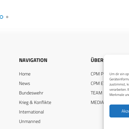
Situa
NAVIGATION
ÜBER UNS
Home
CPM PUBLICATION
Um dir ein op
Geräteinforma
News
CPM EVENTS
zustimmst, kö
verarbeiten. 
Bundeswehr
TEAM
Merkmale und
Krieg & Konflikte
MEDIADATEN
Akz
International
Unmanned