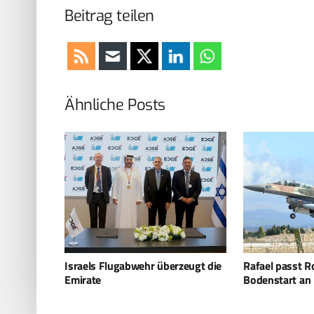
Beitrag teilen
Ähnliche Posts
zeugt die
Rafael passt Rocks-Missile für
Somaliland – Is
Bodenstart an
Stützpunkt am