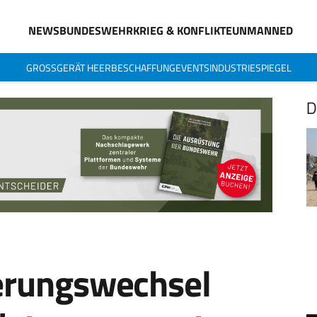
NEWS
BUNDESWEHR
KRIEG & KONFLIKTE
UNMANNED
GROSSGERÄT HEER
BESCHAFFUNG
EVENTS
INDUSTRIESPIEGEL
D
erungswechsel