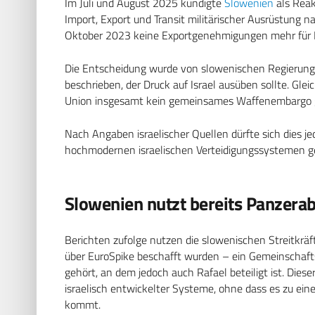
Im Juli und August 2025 kündigte
Slowenien
als Reak
Import, Export und Transit militärischer Ausrüstung na
Oktober 2023 keine Exportgenehmigungen mehr für Isr
Die Entscheidung wurde von slowenischen Regierungsv
beschrieben, der Druck auf Israel ausüben sollte. Gle
Union insgesamt kein gemeinsames Waffenembargo g
Nach Angaben israelischer Quellen dürfte sich dies j
hochmodernen israelischen Verteidigungssystemen ge
Slowenien nutzt bereits Panzera
Berichten zufolge nutzen die slowenischen Streitkräf
über EuroSpike beschafft wurden – ein Gemeinschaf
gehört, an dem jedoch auch Rafael beteiligt ist. Dies
israelisch entwickelter Systeme, ohne dass es zu ein
kommt.