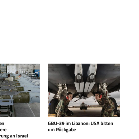
anon: USA bitten
Uranfieber: Irans Uran erfordert
IRIS 
Spionage, keine Ferndetektion
zerst
Drohn