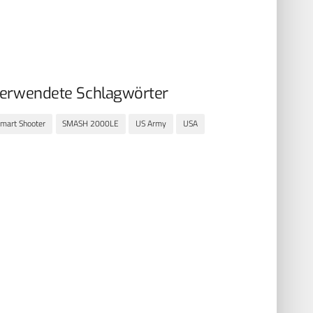
erwendete Schlagwörter
mart Shooter
SMASH 2000LE
US Army
USA