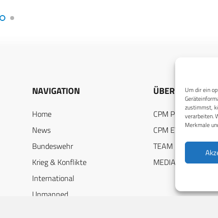
NAVIGATION
ÜBER UNS
Um dir ein op
Geräteinforma
zustimmst, kö
Home
CPM PUBLICATION
verarbeiten. 
Merkmale und
News
CPM EVENTS
Bundeswehr
TEAM
Akz
Krieg & Konflikte
MEDIADATEN
International
Unmanned
DEF-Jobs