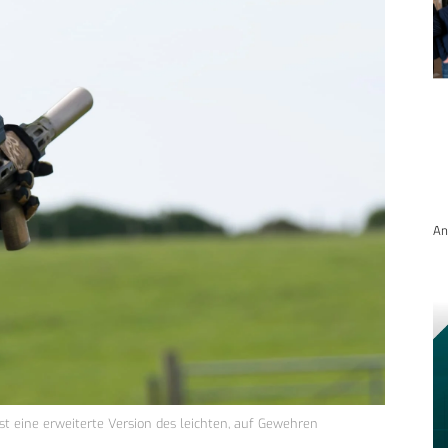
An
 eine erweiterte Version des leichten, auf Gewehren