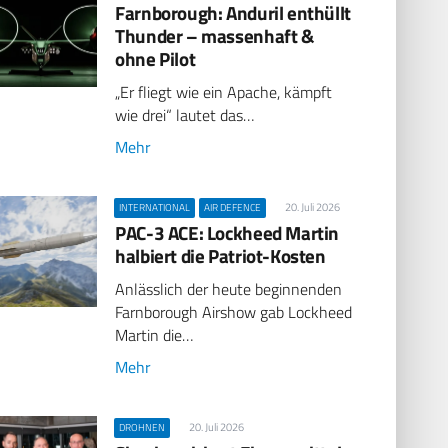
Farnborough: Anduril enthüllt
Thunder – massenhaft &
ohne Pilot
„Er fliegt wie ein Apache, kämpft
wie drei“ lautet das…
Mehr
20. Juli 2026
INTERNATIONAL
AIR DEFENCE
PAC-3 ACE: Lockheed Martin
halbiert die Patriot-Kosten
Anlässlich der heute beginnenden
Farnborough Airshow gab Lockheed
Martin die…
Mehr
20. Juli 2026
DROHNEN