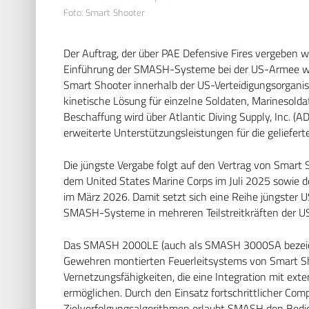
Foto: Smart Shooter
Der Auftrag, der über PAE Defensive Fires vergeben wu
Einführung der SMASH-Systeme bei der US-Armee we
Smart Shooter innerhalb der US-Verteidigungsorganis
kinetische Lösung für einzelne Soldaten, Marinesold
Beschaffung wird über Atlantic Diving Supply, Inc. (
erweiterte Unterstützungsleistungen für die geliefer
Die jüngste Vergabe folgt auf den Vertrag von Smart
dem United States Marine Corps im Juli 2025 sowie de
im März 2026. Damit setzt sich eine Reihe jüngster U
SMASH-Systeme in mehreren Teilstreitkräften der US-
Das SMASH 2000LE (auch als SMASH 3000SA bezeichnet
Gewehren montierten Feuerleitsystems von Smart Sho
Vernetzungsfähigkeiten, die eine Integration mit 
ermöglichen. Durch den Einsatz fortschrittlicher Comp
Zielverfolgungsalgorithmen erlaubt SMASH den Bedien