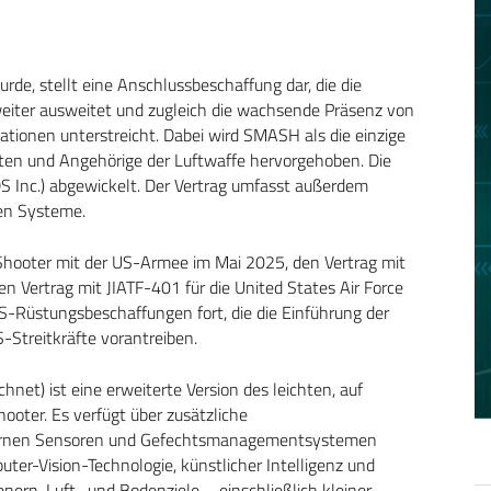
rde, stellt eine Anschlussbeschaffung dar, die die
iter ausweitet und zugleich die wachsende Präsenz von
ationen unterstreicht. Dabei wird SMASH als die einzige
aten und Angehörige der Luftwaffe hervorgehoben. Die
ADS Inc.) abgewickelt. Der Vertrag umfasst außerdem
ten Systeme.
 Shooter mit der US-Armee im Mai 2025, den Vertrag mit
n Vertrag mit JIATF-401 für die United States Air Force
S-Rüstungsbeschaffungen fort, die die Einführung der
Streitkräfte vorantreiben.
) ist eine erweiterte Version des leichten, auf
oter. Es verfügt über zusätzliche
externen Sensoren und Gefechtsmanagementsystemen
uter-Vision-Technologie, künstlicher Intelligenz und
ern, Luft- und Bodenziele – einschließlich kleiner