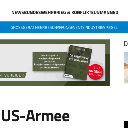
NEWS
BUNDESWEHR
KRIEG & KONFLIKTE
UNMANNED
GROSSGERÄT HEER
BESCHAFFUNG
EVENTS
INDUSTRIESPIEGEL
D
: US-Armee