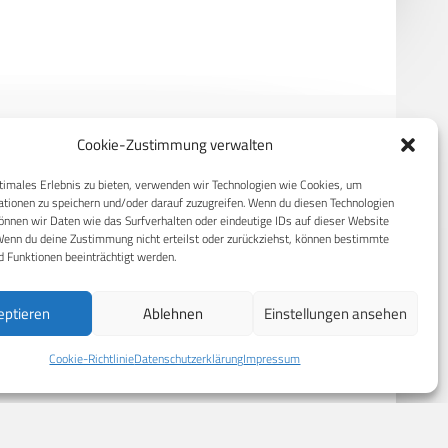
Cookie-Zustimmung verwalten
RECHTLICHES
timales Erlebnis zu bieten, verwenden wir Technologien wie Cookies, um
tionen zu speichern und/oder darauf zuzugreifen. Wenn du diesen Technologien
nnen wir Daten wie das Surfverhalten oder eindeutige IDs auf dieser Website
S
Datenschutzerklärung
Wenn du deine Zustimmung nicht erteilst oder zurückziehst, können bestimmte
 Funktionen beeinträchtigt werden.
Cookie-Richtlinie (EU)
AGB
eptieren
Ablehnen
Einstellungen ansehen
Compliance
Cookie-Richtlinie
Datenschutzerklärung
Impressum
Impressum