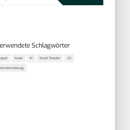
erwendete Schlagwörter
xport
Israel
KI
Smart Shooter
US
ielunterstützung