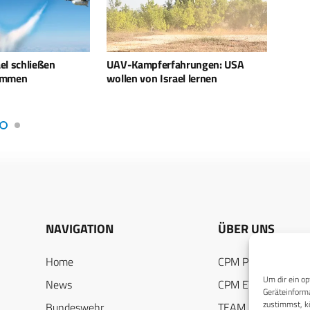
ahrungen: USA
Smart Shooter: US-Armee bestellt
ATeMM
el lernen
weitere SMASH-Systeme
kamp
NAVIGATION
ÜBER UNS
Home
CPM PUBLICATION
Um dir ein op
News
CPM EVENTS
Geräteinforma
zustimmst, kö
Bundeswehr
TEAM