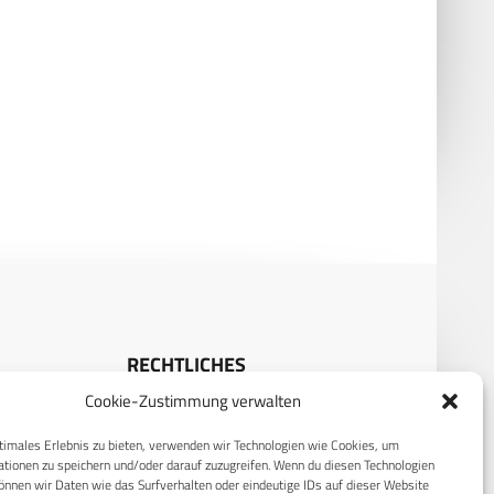
 – modular, elektrisch,
MUSCL gewinnt an Bedeutung:
ferprobt
Passive Radartechnologie
entfesselt
RECHTLICHES
Cookie-Zustimmung verwalten
S
Datenschutzerklärung
timales Erlebnis zu bieten, verwenden wir Technologien wie Cookies, um
Cookie-Richtlinie (EU)
tionen zu speichern und/oder darauf zuzugreifen. Wenn du diesen Technologien
nnen wir Daten wie das Surfverhalten oder eindeutige IDs auf dieser Website
AGB