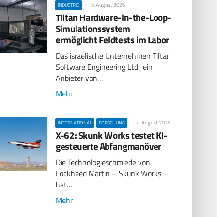
5. August 2026
INDUSTRIE
Tiltan Hardware-in-the-Loop-
Simulationssystem
ermöglicht Feldtests im Labor
Das israelische Unternehmen Tiltan
Software Engineering Ltd., ein
Anbieter von…
Mehr
4. August 2026
INTERNATIONAL
FORSCHUNG
X-62: Skunk Works testet KI-
gesteuerte Abfangmanöver
Die Technologieschmiede von
Lockheed Martin – Skunk Works –
hat…
Mehr