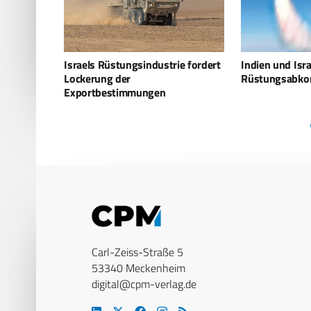
ie fordert
Indien und Israel schließen
UAV-Kampferf
Rüstungsabkommen
wollen von Isra
Carl-Zeiss-Straße 5
53340 Meckenheim
digital@cpm-verlag.de