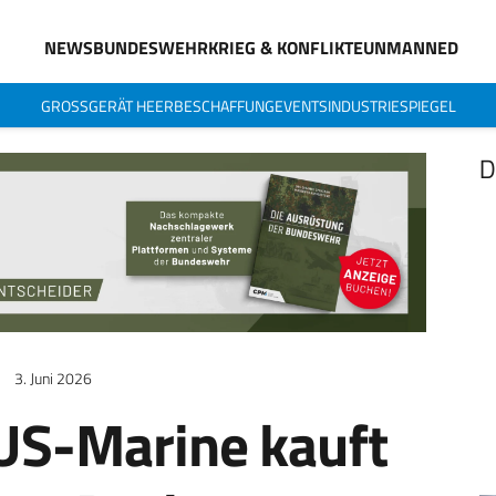
NEWS
BUNDESWEHR
KRIEG & KONFLIKTE
UNMANNED
GROSSGERÄT HEER
BESCHAFFUNG
EVENTS
INDUSTRIESPIEGEL
D
3. Juni 2026
US-Marine kauft