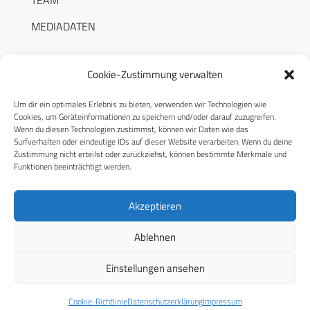
MEDIADATEN
Cookie-Zustimmung verwalten
Um dir ein optimales Erlebnis zu bieten, verwenden wir Technologien wie
RECHTLICHES
Cookies, um Geräteinformationen zu speichern und/oder darauf zuzugreifen.
Wenn du diesen Technologien zustimmst, können wir Daten wie das
Surfverhalten oder eindeutige IDs auf dieser Website verarbeiten. Wenn du deine
Datenschutzerklärung
Zustimmung nicht erteilst oder zurückziehst, können bestimmte Merkmale und
Funktionen beeinträchtigt werden.
Cookie-Richtlinie (EU)
AGB
Akzeptieren
Compliance
Ablehnen
Impressum
Einstellungen ansehen
© 2026 CPM GmbH – Alle Rechte vorbehalten
Cookie-Richtlinie
Datenschutzerklärung
Impressum