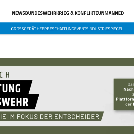
NEWS
BUNDESWEHR
KRIEG & KONFLIKTE
UNMANNED
GROSSGERÄT HEER
BESCHAFFUNG
EVENTS
INDUSTRIESPIEGEL