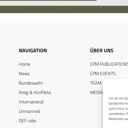
NAVIGATION
ÜBER UNS
Home
CPM PUBLICATION
News
CPM EVENTS
Bundeswehr
TEAM
Krieg & Konflikte
MEDIADATEN
Um dir ein op
International
Geräteinforma
zustimmst, kö
Unmanned
verarbeiten. 
Merkmale und
DEF-Jobs