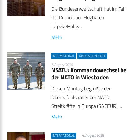
Die Bundesanwaltschaft hat im Fall
der Drohne am Flughafen
Leipzig/Halle…
Mehr
INTERNATIONAL
KRIEG & KONFLIKTE
7. August 2026
NSATU: Kommandowechsel bei
der NATO in Wiesbaden
Diesen Montag begrüßte der
Oberbefehlshaber der NATO-
Streitkräfte in Europa (SACEUR),…
Mehr
4. August 2026
INTERNATIONAL