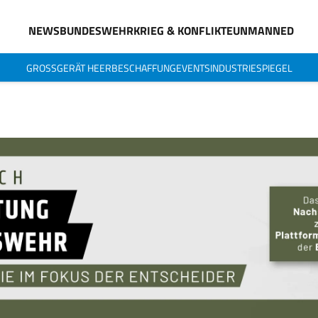
NEWS
BUNDESWEHR
KRIEG & KONFLIKTE
UNMANNED
GROSSGERÄT HEER
BESCHAFFUNG
EVENTS
INDUSTRIESPIEGEL