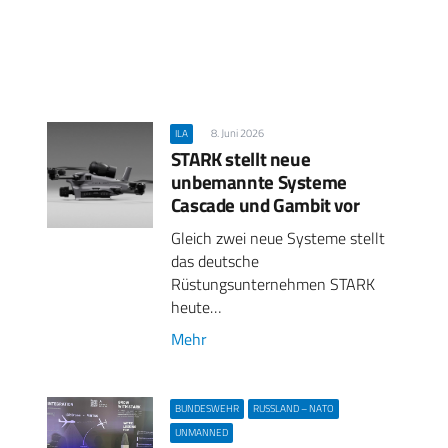
8. Juni 2026
ILA
STARK stellt neue
unbemannte Systeme
Cascade und Gambit vor
Gleich zwei neue Systeme stellt
das deutsche
Rüstungsunternehmen STARK
heute…
Mehr
BUNDESWEHR
RUSSLAND – NATO
UNMANNED