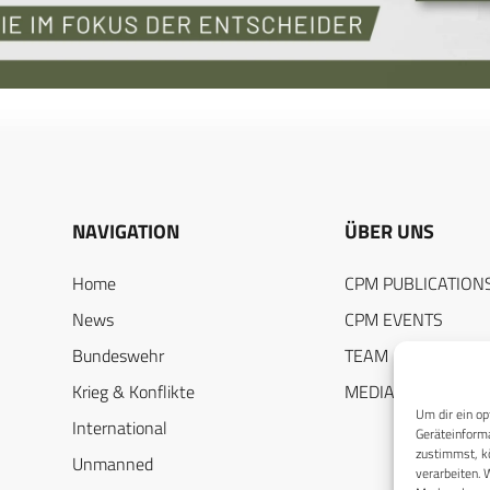
NAVIGATION
ÜBER UNS
Home
CPM PUBLICATION
News
CPM EVENTS
Bundeswehr
TEAM
Krieg & Konflikte
MEDIADATEN
Um dir ein op
International
Geräteinforma
zustimmst, kö
Unmanned
verarbeiten. 