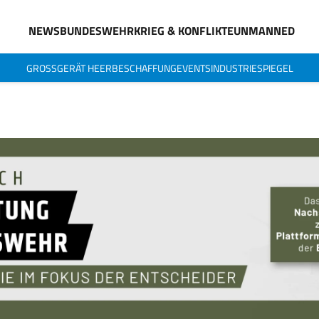
NEWS
BUNDESWEHR
KRIEG & KONFLIKTE
UNMANNED
GROSSGERÄT HEER
BESCHAFFUNG
EVENTS
INDUSTRIESPIEGEL