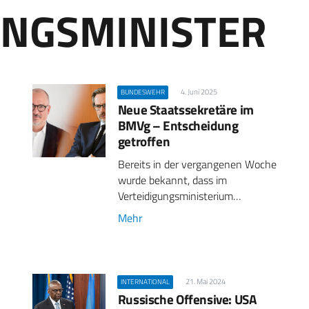
UNGSMINISTER
4. Juni 2025
BUNDESWEHR
Neue Staatssekretäre im
BMVg – Entscheidung
getroffen
Bereits in der vergangenen Woche
wurde bekannt, dass im
Verteidigungsministerium…
Mehr
21. Mai 2024
INTERNATIONAL
Russische Offensive: USA