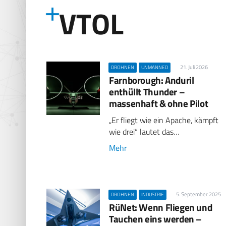
VTOL
21. Juli 2026
DROHNEN
UNMANNED
Farnborough: Anduril
enthüllt Thunder –
massenhaft & ohne Pilot
„Er fliegt wie ein Apache, kämpft
wie drei“ lautet das…
Mehr
5. September 2025
DROHNEN
INDUSTRIE
RüNet: Wenn Fliegen und
Tauchen eins werden –