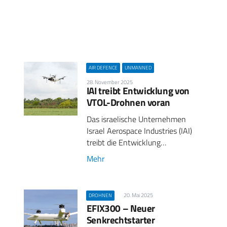
AIR DEFENCE
UNMANNED
28. November 2025
IAI treibt Entwicklung von
VTOL-Drohnen voran
Das israelische Unternehmen
Israel Aerospace Industries (IAI)
treibt die Entwicklung…
Mehr
20. Mai 2025
DROHNEN
EFIX300 – Neuer
Senkrechtstarter