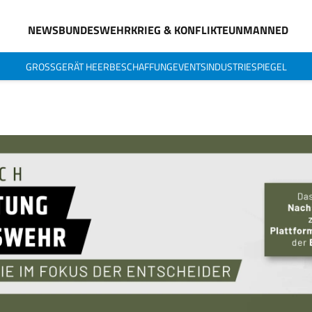
NEWS
BUNDESWEHR
KRIEG & KONFLIKTE
UNMANNED
GROSSGERÄT HEER
BESCHAFFUNG
EVENTS
INDUSTRIESPIEGEL