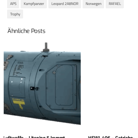
APS
Kampfpanzer
Leopard 2A8NOR
Norwegen
RAFAEL
Trophy
Ähnliche Posts
HSWL 406 – Getriebe-Revolution bei RENK