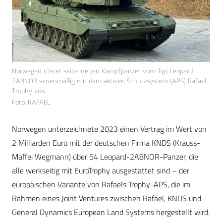
Norwegen rüstet seine neuen Kampfpanzer vom Typ Leopard
2A8NOR serienmäßig mit dem aktiven Schutzsystem (APS) Rafael
Trophy aus.
Foto: RAFAEL
Norwegen unterzeichnete 2023 einen Vertrag im Wert von
2 Milliarden Euro mit der deutschen Firma KNDS (Krauss-
Maffei Wegmann) über 54 Leopard-2A8NOR-Panzer, die
alle werkseitig mit EuroTrophy ausgestattet sind – der
europäischen Variante von Rafaels Trophy-APS, die im
Rahmen eines Joint Ventures zwischen Rafael, KNDS und
General Dynamics European Land Systems hergestellt wird.