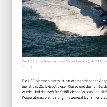
Das U-Boot der Virginia-Klasse Massachusetts (SSN 798) wurd
Foto: HII
Die USS Massachusetts ist ein atomgetriebenes Angrif
Sie ist das 25. U-Boot dieser Klasse und das fünft
wurde. Und das zwölfte Schiff dieser Art, das von NN
Kooperationsvereinbarung mit General Dynamics Elect