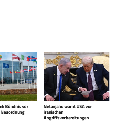
nt USA vor
Iran sichert Uranlager mit
MRIC:
Sprengfallen
Dome-
reitungen