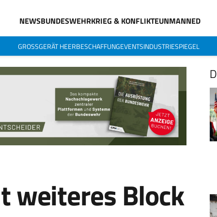
NEWS
BUNDESWEHR
KRIEG & KONFLIKTE
UNMANNED
GROSSGERÄT HEER
BESCHAFFUNG
EVENTS
INDUSTRIESPIEGEL
D
lt weiteres Block