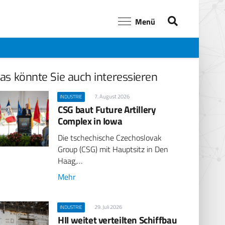
Menü
as könnte Sie auch interessieren
7. August 2026
INDUSTRIE
CSG baut Future Artillery
Complex in Iowa
Die tschechische Czechoslovak
Group (CSG) mit Hauptsitz in Den
Haag,…
Mehr
29. Juli 2026
INDUSTRIE
HII weitet verteilten Schiffbau