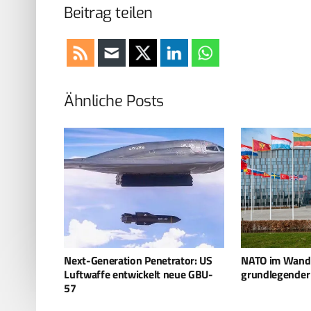
Beitrag teilen
Ähnliche Posts
ator: US
NATO im Wandel: Bündnis vor
Netanjahu war
eue GBU-
grundlegender Neuordnung
iranischen
Angriffsvorbe