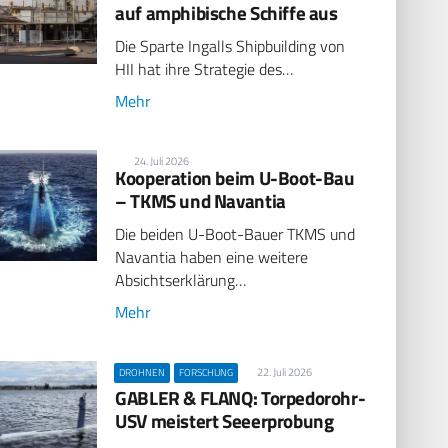
auf amphibische Schiffe aus
Die Sparte Ingalls Shipbuilding von
HII hat ihre Strategie des…
Mehr
24. Juli 2026
Kooperation beim U-Boot-Bau
– TKMS und Navantia
Die beiden U-Boot-Bauer TKMS und
Navantia haben eine weitere
Absichtserklärung…
Mehr
22. Juli 2026
DROHNEN
FORSCHUNG
GABLER & FLANQ: Torpedorohr-
USV meistert Seeerprobung