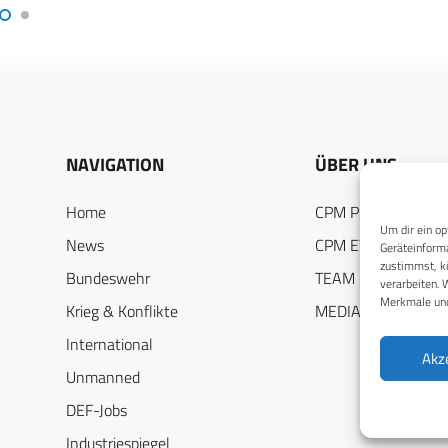
NAVIGATION
ÜBER UNS
Home
CPM PUBLICATION
Um dir ein op
News
CPM EVENTS
Geräteinforma
zustimmst, kö
Bundeswehr
TEAM
verarbeiten. 
Merkmale und
Krieg & Konflikte
MEDIADATEN
International
Akz
Unmanned
DEF-Jobs
Industriespiegel