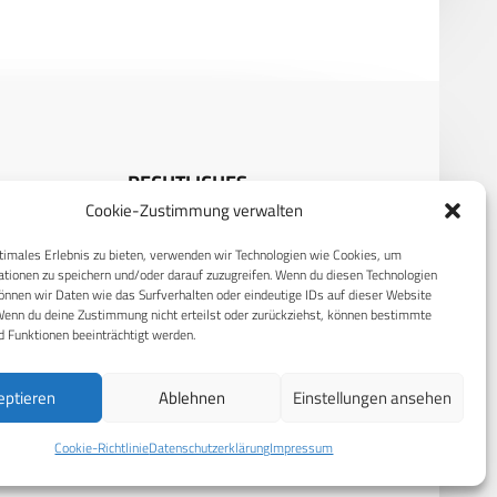
RECHTLICHES
Cookie-Zustimmung verwalten
S
Datenschutzerklärung
timales Erlebnis zu bieten, verwenden wir Technologien wie Cookies, um
Cookie-Richtlinie (EU)
tionen zu speichern und/oder darauf zuzugreifen. Wenn du diesen Technologien
nnen wir Daten wie das Surfverhalten oder eindeutige IDs auf dieser Website
AGB
Wenn du deine Zustimmung nicht erteilst oder zurückziehst, können bestimmte
 Funktionen beeinträchtigt werden.
Compliance
Impressum
eptieren
Ablehnen
Einstellungen ansehen
Cookie-Richtlinie
Datenschutzerklärung
Impressum