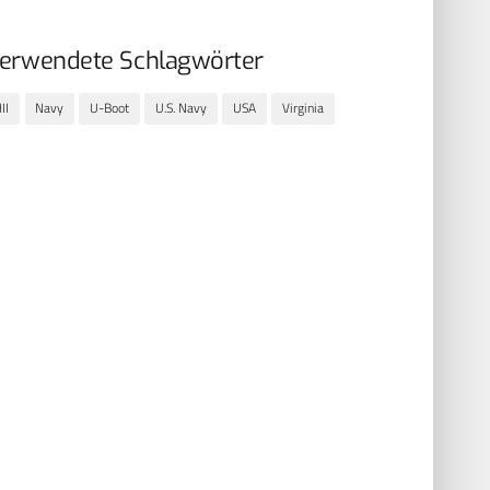
erwendete Schlagwörter
II
Navy
U-Boot
U.S. Navy
USA
Virginia