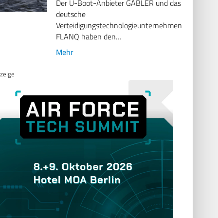
Der U-Boot-Anbieter GABLER und das
deutsche
Verteidigungstechnologieunternehmen
FLANQ haben den…
Mehr
zeige