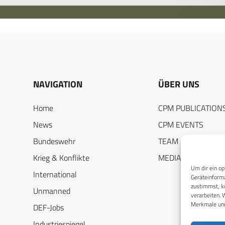
NAVIGATION
ÜBER UNS
Home
CPM PUBLICATION
News
CPM EVENTS
Bundeswehr
TEAM
Krieg & Konflikte
MEDIADATEN
Um dir ein op
International
Geräteinforma
zustimmst, kö
Unmanned
verarbeiten. 
Merkmale und
DEF-Jobs
Industriespiegel