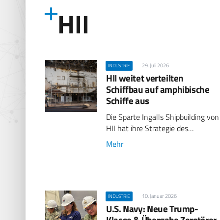
HII
29. Juli 2026
INDUSTRIE
HII weitet verteilten
Schiffbau auf amphibische
Schiffe aus
Die Sparte Ingalls Shipbuilding von
HII hat ihre Strategie des…
Mehr
10. Januar 2026
INDUSTRIE
U.S. Navy: Neue Trump-
Klasse & Übergabe Zerstörer