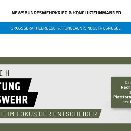
NEWS
BUNDESWEHR
KRIEG & KONFLIKTE
UNMANNED
GROSSGERÄT HEER
BESCHAFFUNG
EVENTS
INDUSTRIESPIEGEL