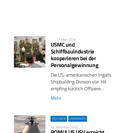
21. März 2026
USMC und
Schiffbauindustrie
kooperieren bei der
Personalgewinnung
Die US-amerikanischen Ingalls
Shipbuilding Division von HII
empfing kürzlich Offiziere…
Mehr
DROHNEN
UNMANNED
22. Dezember 2025
ROMULUS USV erreicht