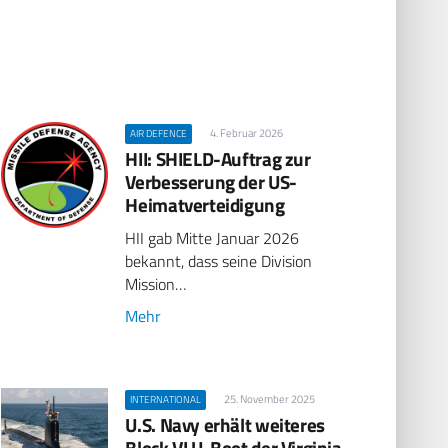
4. Februar 2026
AIR DEFENCE
HII: SHIELD-Auftrag zur
Verbesserung der US-
Heimatverteidigung
HII gab Mitte Januar 2026
bekannt, dass seine Division
Mission…
Mehr
25. November 2025
INTERNATIONAL
U.S. Navy erhält weiteres
Block VI U-Boot der Virginia-