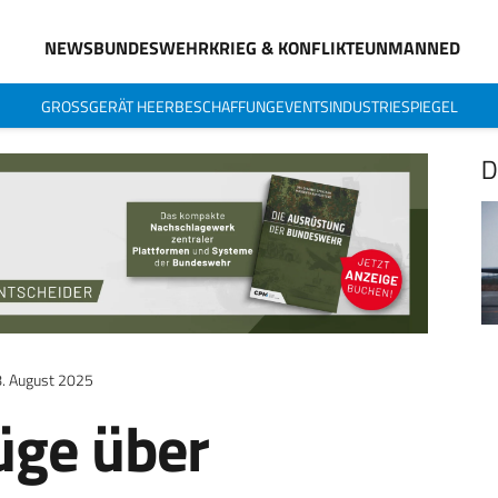
NEWS
BUNDESWEHR
KRIEG & KONFLIKTE
UNMANNED
GROSSGERÄT HEER
BESCHAFFUNG
EVENTS
INDUSTRIESPIEGEL
D
. August 2025
üge über