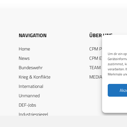
NAVIGATION
ÜBER UNS
Home
CPM PUBLICATION
Um dir ein op
News
CPM EVENTS
Geräteinforma
zustimmst, kö
Bundeswehr
TEAM
verarbeiten. 
Merkmale und
Krieg & Konflikte
MEDIADATEN
International
Akz
Unmanned
DEF-Jobs
Industriespiegel