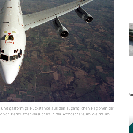
An
 und gasförmige Rückstände aus den zugänglichen Regionen der
bot von Kernwaffenversuchen in der Atmosphäre, im Weltraum