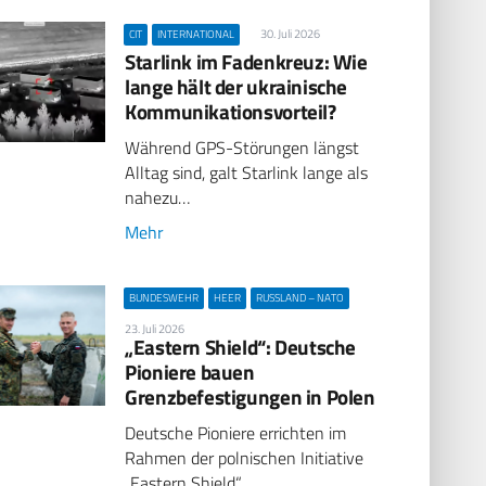
30. Juli 2026
CIT
INTERNATIONAL
Starlink im Fadenkreuz: Wie
lange hält der ukrainische
Kommunikationsvorteil?
Während GPS-Störungen längst
Alltag sind, galt Starlink lange als
nahezu…
Mehr
BUNDESWEHR
HEER
RUSSLAND – NATO
23. Juli 2026
„Eastern Shield“: Deutsche
Pioniere bauen
Grenzbefestigungen in Polen
Deutsche Pioniere errichten im
Rahmen der polnischen Initiative
„Eastern Shield“…