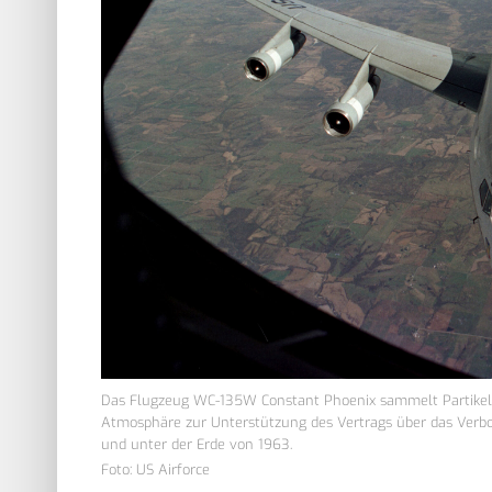
Das Flugzeug WC-135W Constant Phoenix sammelt Partikel
Atmosphäre zur Unterstützung des Vertrags über das Ver
und unter der Erde von 1963.
Foto: US Airforce