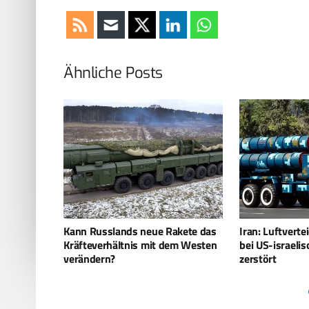
Ähnliche Posts
kete das
Iran: Luftverteidigungssysteme
Jantar sorgt f
em Westen
bei US-israelischen Angriffen
Westliche Übe
zerstört
intensiviert