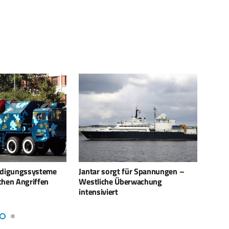
ür Spannungen –
Die Türken hätten die 3 russischen
Drohn
rwachung
Jets abgeschossen
NATO 