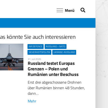
Menü
as könnte Sie auch interessieren
AIR DEFENCE
RUSSLAND – NATO
SICHERHEITSPOLITIK
UKRAINE-RUSSLAND
31. Juli 2026
Russland testet Europas
Grenzen – Polen und
Rumänien unter Beschuss
Erst drei abgeschossene Drohnen
über Rumänien binnen 48 Stunden,
dann…
Mehr