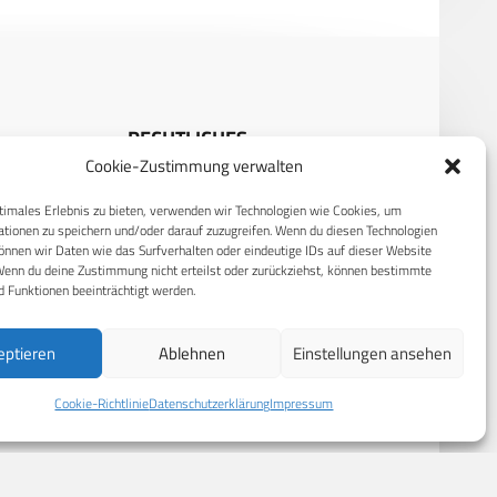
RECHTLICHES
Cookie-Zustimmung verwalten
S
Datenschutzerklärung
timales Erlebnis zu bieten, verwenden wir Technologien wie Cookies, um
Cookie-Richtlinie (EU)
tionen zu speichern und/oder darauf zuzugreifen. Wenn du diesen Technologien
nnen wir Daten wie das Surfverhalten oder eindeutige IDs auf dieser Website
AGB
Wenn du deine Zustimmung nicht erteilst oder zurückziehst, können bestimmte
 Funktionen beeinträchtigt werden.
Compliance
Impressum
eptieren
Ablehnen
Einstellungen ansehen
Cookie-Richtlinie
Datenschutzerklärung
Impressum