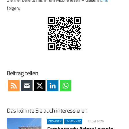
Sie hier bereits mit Ihrem Mobile lesen – diesem
Link
folgen:
Beitrag teilen
Das könnte Sie auch interessieren
24. Juli 2026
DROHNEN
UNMANNED
Farnborough: Astore Levante