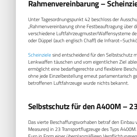
Rahmenvereinbarung – Scheinziel
Unter Tagesordnungspunkt 42 beschloss der Ausschuss
„Rahmenvereinbarung ohne Festbeauftragung über die
verschiedene Luftfahrzeugmuster/Waffensysteme der
oder Düppel (auch englisch Chaff) die Infrarot–Such
Scheinziele
sind entscheidend für den Selbstschutz mil
Lenkwaffen täuschen und vom eigentlichen Ziel abl
ermöglicht eine bedarfsgerechte und flexiblere Besch
ohne jede Einzelbestellung erneut parlamentarisch
betroffenen Luftfahrzeuge wurde nichts bekannt.
Selbstschutz für den A400M – 2
Das vierte Beschaffungsvorhaben betraf den Einbau 
Measures) in 23 Transportflugzeuge des Typs A400M. 
Euro in Form einer überplanmäßigen Verpflichtungse