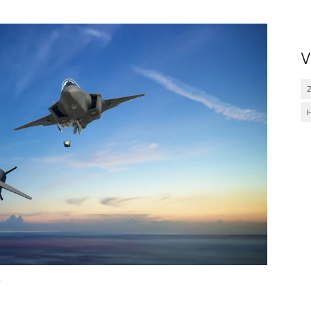
V
2
H
.