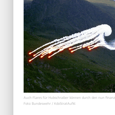
Auch Flares für Hubschraiber können durch den nun finan
Foto: Bundeswehr / KdoStratAufkl