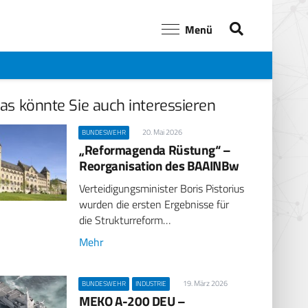
Menü
as könnte Sie auch interessieren
20. Mai 2026
BUNDESWEHR
„Reformagenda Rüstung“ –
Reorganisation des BAAINBw
Verteidigungsminister Boris Pistorius
wurden die ersten Ergebnisse für
die Strukturreform…
Mehr
19. März 2026
BUNDESWEHR
INDUSTRIE
MEKO A-200 DEU –