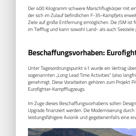
Der 400 Kilogramm schwere Marschflugkörper mit eine
der sich im Zulauf befindlichen F-35-Kampfjets erwe
Ziele auf große Entfernung ermöglichen. Die JSM ist f
im Tiefflug und kann sowohl Land- als auch Seeziele p
Beschaffungsvorhaben: Eurofigh
Unter Tagesordnungspunkt 41 wurde ein Vertrag über 
sogenannten „Long Lead Time Activities“ (also langfri
genehmigt. Diese Vorarbeiten gehören zum Projekt P
Eurofighter-Kampfflugzeugs.
Im Zuge dieses Beschaffungsvorhabens sollen Design,
Upgrade finanziert werden. Die Modernisierung durch 
leistungsfähigere Avionik und gegebenenfalls eine e