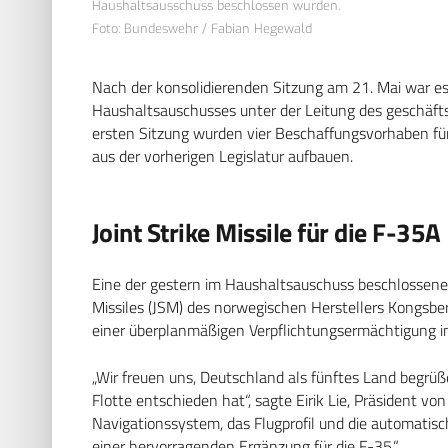
Haushaltsausschuss beschlossen wurden.
Foto: Bundeswehr / Fabian Hegewald
Nach der konsolidierenden Sitzung am 21. Mai war es 
Haushaltsauschusses unter der Leitung des geschäfts
ersten Sitzung wurden vier Beschaffungsvorhaben für
aus der vorherigen Legislatur aufbauen.
Joint Strike Missile für die F-35A
Eine der gestern im Haushaltsauschuss beschlossenen
Missiles (JSM) des norwegischen Herstellers Kongsbe
einer überplanmäßigen Verpflichtungsermächtigung in
„Wir freuen uns, Deutschland als fünftes Land begrüße
Flotte entschieden hat“, sagte Eirik Lie, Präsident 
Navigationssystem, das Flugprofil und die automatis
einer hervorragenden Ergänzung für die F-35.“