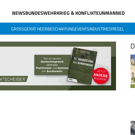
NEWS
BUNDESWEHR
KRIEG & KONFLIKTE
UNMANNED
GROSSGERÄT HEER
BESCHAFFUNG
EVENTS
INDUSTRIESPIEGEL
D