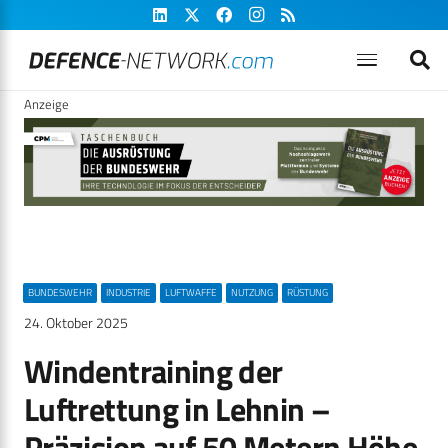
Anzeige
BUNDESWEHR
INDUSTRIE
LUFTWAFFE
NUTZUNG
RÜSTUNG
24. Oktober 2025
Windentraining der
Luftrettung in Lehnin –
Präzision auf 50 Metern Höhe