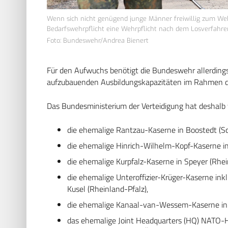
Wenn sich nicht genügend junge Männer freiwillig zum Weh
Bedarfswehrpflicht eine Wehrpflicht nach dem Losverfahren
Foto: Bundeswehr/Andrea Bienert
Für den Aufwuchs benötigt die Bundeswehr allerdings
aufzubauenden Ausbildungskapazitäten im Rahmen d
Das Bundesministerium der Verteidigung hat deshalb
die ehemalige Rantzau-Kaserne in Boostedt (Sc
die ehemalige Hinrich-Wilhelm-Kopf-Kaserne i
die ehemalige Kurpfalz-Kaserne in Speyer (Rhei
die ehemalige Unteroffizier-Krüger-Kaserne ink
Kusel (Rheinland-Pfalz),
die ehemalige Kanaal-van-Wessem-Kaserne in 
das ehemalige Joint Headquarters (HQ) NATO-