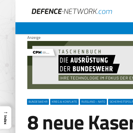
Anzeige
BUNDESWEHR
KRIEG & KONFLIKTE
RUSSLAND – NATO
SICHERHEITSPOLIT
8 neue Kase
→
Index