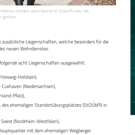
rdienst melden, dann könnte in Zukunft über die
 greifen.
 zusätzliche Liegenschaften, welche besonders für die
es neuen Wehrdienstes.
 folgende acht Liegenschaften ausgewählt:
hleswig-Holstein),
n Cuxhaven (Niedersachsen),
nland-Pfalz),
l. des ehemaligen Standortübungsplatzes (StOÜbPl) in
Soest (Nordrhein-Westfalen),
Hauptquartier mit dem ehemaligen Wegberger