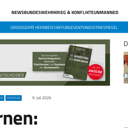
NEWS
BUNDESWEHR
KRIEG & KONFLIKTE
UNMANNED
GROSSGERÄT HEER
BESCHAFFUNG
EVENTS
INDUSTRIESPIEGEL
D
9. Juli 2026
IK
STRATEGIE
rnen: