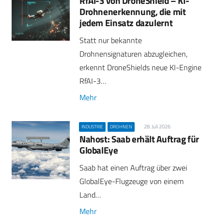
RfAI-3 von DroneShield – KI-
Drohnenerkennung, die mit
jedem Einsatz dazulernt
Statt nur bekannte
Drohnensignaturen abzugleichen,
erkennt DroneShields neue KI-Engine
RfAI-3…
Mehr
28. Juli 2026
INDUSTRIE
DROHNEN
Nahost: Saab erhält Auftrag für
GlobalEye
Saab hat einen Auftrag über zwei
GlobalEye-Flugzeuge von einem
Land…
Mehr