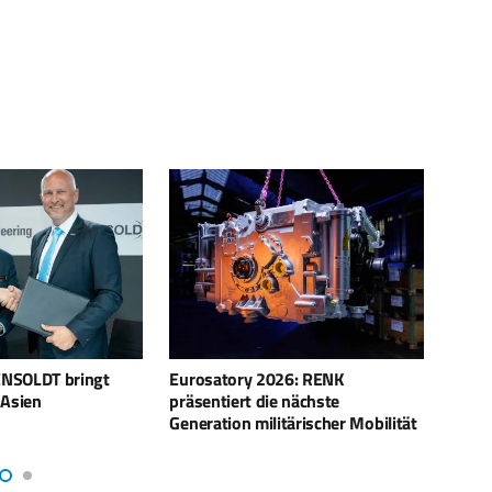
26: RENK
MTU-CEO Lars Wagner hört Ende
Israe
e nächste
2025 auf
Euros
tärischer Mobilität