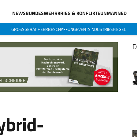
NEWS
BUNDESWEHR
KRIEG & KONFLIKTE
UNMANNED
GROSSGERÄT HEER
BESCHAFFUNG
EVENTS
INDUSTRIESPIEGEL
D
ybrid-