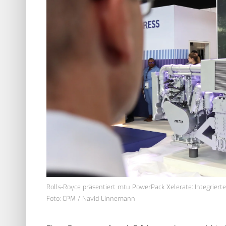
Rolls-Royce präsentiert mtu PowerPack Xelerate: Integrierte
Foto: CPM / Navid Linnemann