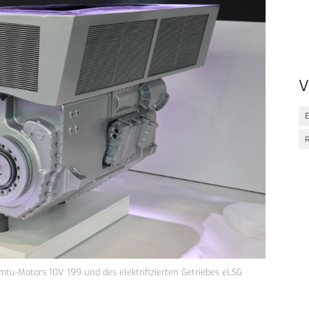
V
E
R
 mtu-Motors 10V 199 und des elektrifizierten Getriebes eLSG