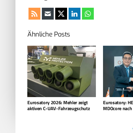
Ähnliche Posts
 zeigt
Eurosatory: HENSOLDT bringt
Eurosatory 20
gschutz
MDOcore nach Asien
präsentiert di
Generation mili