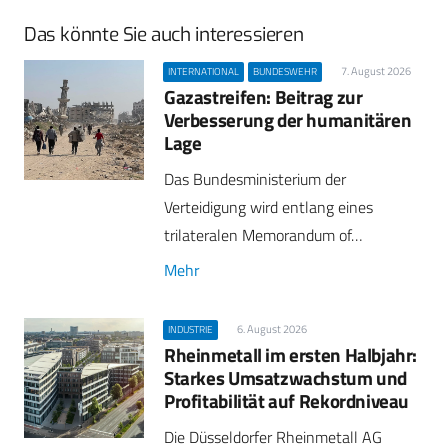
Das könnte Sie auch interessieren
7. August 2026
INTERNATIONAL
BUNDESWEHR
Gazastreifen: Beitrag zur
Verbesserung der humanitären
Lage
Das Bundesministerium der
Verteidigung wird entlang eines
trilateralen Memorandum of…
Mehr
6. August 2026
INDUSTRIE
Rheinmetall im ersten Halbjahr:
Starkes Umsatzwachstum und
Profitabilität auf Rekordniveau
Die Düsseldorfer Rheinmetall AG