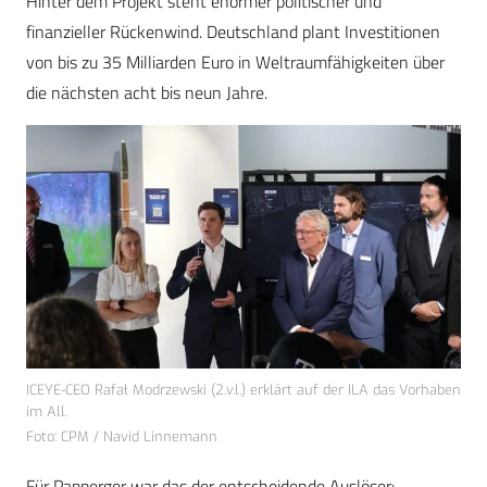
Hinter dem Projekt steht enormer politischer und
finanzieller Rückenwind. Deutschland plant Investitionen
von bis zu 35 Milliarden Euro in Weltraumfähigkeiten über
die nächsten acht bis neun Jahre.
ICEYE-CEO Rafał Modrzewski (2.v.l.) erklärt auf der ILA das Vorhaben
im All.
Foto: CPM / Navid Linnemann
Für Papperger war das der entscheidende Auslöser: