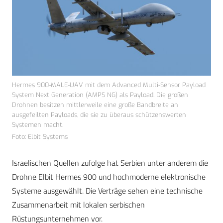
Hermes 900-MALE-UAV mit dem Advanced Multi-Sensor Payload
System Next Generation (AMPS NG) als Payload. Die großen
Drohnen besitzen mittlerweile eine große Bandbreite an
ausgefeilten Payloads, die sie zu überaus schützenswerten
Systemen macht.
Foto: Elbit Systems
Israelischen Quellen zufolge hat Serbien unter anderem die
Drohne Elbit Hermes 900 und hochmoderne elektronische
Systeme ausgewählt. Die Verträge sehen eine technische
Zusammenarbeit mit lokalen serbischen
Rüstungsunternehmen vor.