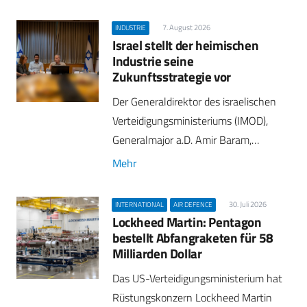
7. August 2026
INDUSTRIE
Israel stellt der heimischen
Industrie seine
Zukunftsstrategie vor
Der Generaldirektor des israelischen
Verteidigungsministeriums (IMOD),
Generalmajor a.D. Amir Baram,…
Mehr
30. Juli 2026
INTERNATIONAL
AIR DEFENCE
Lockheed Martin: Pentagon
bestellt Abfangraketen für 58
Milliarden Dollar
Das US-Verteidigungsministerium hat
Rüstungskonzern Lockheed Martin