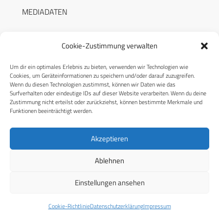
MEDIADATEN
Cookie-Zustimmung verwalten
Um dir ein optimales Erlebnis zu bieten, verwenden wir Technologien wie
RECHTLICHES
Cookies, um Geräteinformationen zu speichern und/oder darauf zuzugreifen.
Wenn du diesen Technologien zustimmst, können wir Daten wie das
Surfverhalten oder eindeutige IDs auf dieser Website verarbeiten. Wenn du deine
Datenschutzerklärung
Zustimmung nicht erteilst oder zurückziehst, können bestimmte Merkmale und
Funktionen beeinträchtigt werden.
Cookie-Richtlinie (EU)
AGB
Akzeptieren
Compliance
Ablehnen
Impressum
Einstellungen ansehen
© 2026 CPM GmbH – Alle Rechte vorbehalten
Cookie-Richtlinie
Datenschutzerklärung
Impressum