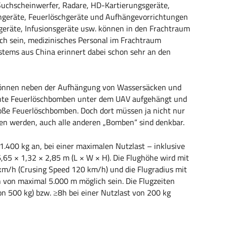
 Suchscheinwerfer, Radare, HD-Kartierungsgeräte,
hgeräte, Feuerlöschgeräte und Aufhängevorrichtungen
fgeräte, Infusionsgeräte usw. können in den Frachtraum
lich sein, medizinisches Personal im Frachtraum
ems aus China erinnert dabei schon sehr an den
 können neben der Aufhängung von Wassersäcken und
nte Feuerlöschbomben unter dem UAV aufgehängt und
roße Feuerlöschbomben. Doch dort müssen ja nicht nur
n werden, auch alle anderen „Bomben“ sind denkbar.
1.400 kg an, bei einer maximalen Nutzlast – inklusive
,65 × 1,32 × 2,85 m (L × W × H). Die Flughöhe wird mit
m/h (Crusing Speed 120 km/h) und die Flugradius mit
 von maximal 5.000 m möglich sein. Die Flugzeiten
on 500 kg) bzw. ≥8h bei einer Nutzlast von 200 kg