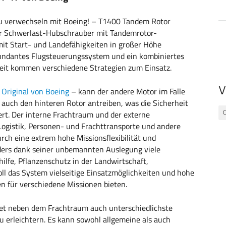
 zu verwechseln mit Boeing! – T1400 Tandem Rotor
r Schwerlast-Hubschrauber mit Tandemrotor-
mit Start- und Landefähigkeiten in großer Höhe
dundantes Flugsteuerungssystem und ein kombiniertes
eit kommen verschiedene Strategien zum Einsatz.
V
e
Original von Boeing
– kann der andere Motor im Falle
 auch den hinteren Rotor antreiben, was die Sicherheit
C
ert. Der interne Frachtraum und der externe
ogistik, Personen- und Frachttransporte und andere
rch eine extrem hohe Missionsflexibilität und
nders dank seiner unbemannten Auslegung viele
lfe, Pflanzenschutz in der Landwirtschaft,
ll das System vielseitige Einsatzmöglichkeiten und hohe
en für verschiedene Missionen bieten.
et neben dem Frachtraum auch unterschiedlichste
 erleichtern. Es kann sowohl allgemeine als auch