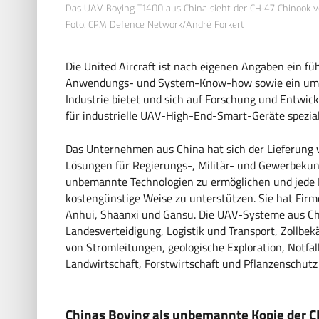
Das UAV Boying T1400 aus China sieht der CH-47 Chinook v
Foto: CPM Defence Network/André Forkert
Die United Aircraft ist nach eigenen Angaben ein f
Anwendungs- und System-Know-how sowie ein umf
Industrie bietet und sich auf Forschung und Entwick
für industrielle UAV-High-End-Smart-Geräte speziali
Das Unternehmen aus China hat sich der Lieferung
Lösungen für Regierungs-, Militär- und Gewerbekund
unbemannte Technologien zu ermöglichen und jede Br
kostengünstige Weise zu unterstützen. Sie hat Fir
Anhui, Shaanxi und Gansu. Die UAV-Systeme aus Chi
Landesverteidigung, Logistik und Transport, Zollb
von Stromleitungen, geologische Exploration, Notfa
Landwirtschaft, Forstwirtschaft und Pflanzenschutz 
Chinas Boying als unbemannte Kopie der 