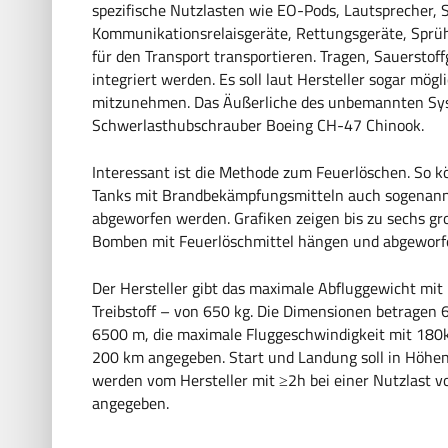
spezifische Nutzlasten wie EO-Pods, Lautsprecher,
Kommunikationsrelaisgeräte, Rettungsgeräte, Sprü
für den Transport transportieren. Tragen, Sauerstof
integriert werden. Es soll laut Hersteller sogar mög
mitzunehmen. Das Äußerliche des unbemannten Syst
Schwerlasthubschrauber Boeing CH-47 Chinook.
Interessant ist die Methode zum Feuerlöschen. So
Tanks mit Brandbekämpfungsmitteln auch sogenan
abgeworfen werden. Grafiken zeigen bis zu sechs g
Bomben mit Feuerlöschmittel hängen und abgeworfe
Der Hersteller gibt das maximale Abfluggewicht mit 
Treibstoff – von 650 kg. Die Dimensionen betragen 6
6500 m, die maximale Fluggeschwindigkeit mit 180k
200 km angegeben. Start und Landung soll in Höhen
werden vom Hersteller mit ≥2h bei einer Nutzlast v
angegeben.