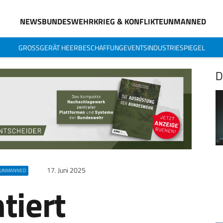
NEWS
BUNDESWEHR
KRIEG & KONFLIKTE
UNMANNED
GROSSGERÄT HEER
BESCHAFFUNG
EVENTS
INDUSTRIESPIEGEL
D
17. Juni 2025
UNMANNED
tiert