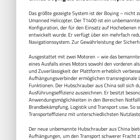
Das größte gezeigte System ist der Boying – nicht
Umanned Helicopter. Der T1400 ist ein unbemannte
Konfiguration, der für den Einsatz auf Hochebenen 
entwickelt wurde. Er verfügt über ein mehrfach re
Navigationssystem. Zur Gewährleistung der Sicherh
Ausgestattet mit zwei Motoren – wie das bemannt
eines Ausfalls eines Motors sowohl den vorderen als
und Zuverlässigkeit der Plattform erheblich verbess
Aufhängungsverbinder ermöglichen transregionale L
Funktionen. Der Hubschrauber aus China soll sich du
Ausführungseffizienz auszeichnen. Er besitzt beso
Anwendungsmöglichkeiten in den Bereichen Notfallhi
Brandbekämpfung, Logistik und Transport usw. So so
Transporteffizienz mit unterschiedlichsten Nutzlast
Der neue unbemannte Hubschrauber aus China biet
Aufhängungen, um den Transport schwerer Fracht zu