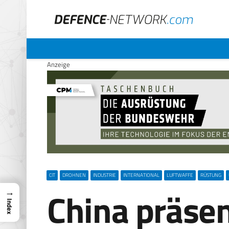
Anzeige
CIT
DROHNEN
INDUSTRIE
INTERNATIONAL
LUFTWAFFE
RÜSTUNG
China präsen
→
Index