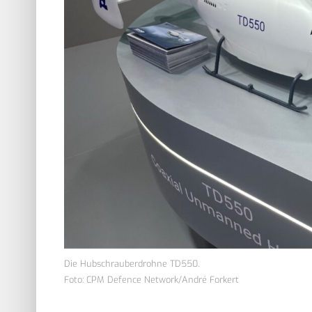
Die Hubschrauberdrohne TD550.
Foto: CPM Defence Network/André Forkert