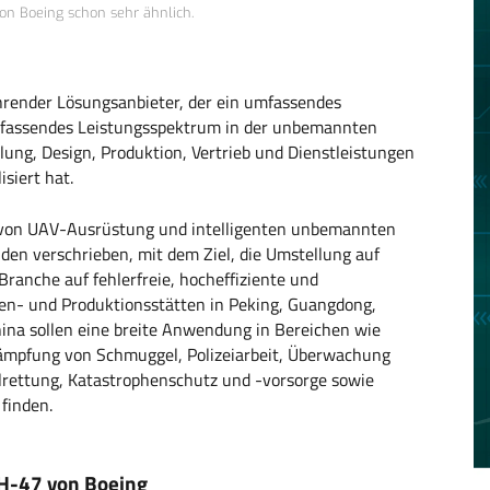
on Boeing schon sehr ähnlich.
ührender Lösungsanbieter, der ein umfassendes
assendes Leistungsspektrum in der unbemannten
lung, Design, Produktion, Vertrieb und Dienstleistungen
siert hat.
 von UAV-Ausrüstung und intelligenten unbemannten
en verschrieben, mit dem Ziel, die Umstellung auf
anche auf fehlerfreie, hocheffiziente und
men- und Produktionsstätten in Peking, Guangdong,
na sollen eine breite Anwendung in Bereichen wie
ekämpfung von Schmuggel, Polizeiarbeit, Überwachung
llrettung, Katastrophenschutz und -vorsorge sowie
finden.
CH-47 von Boeing