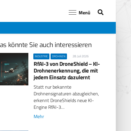
Menü
as könnte Sie auch interessieren
28. Juli 2026
INDUSTRIE
DROHNEN
RfAI-3 von DroneShield – KI-
Drohnenerkennung, die mit
jedem Einsatz dazulernt
Statt nur bekannte
Drohnensignaturen abzugleichen,
erkennt DroneShields neue KI-
Engine RfAI-3…
Mehr