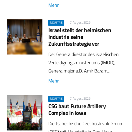
Mehr
7. August 2026
INDUSTRIE
Israel stellt der heimischen
Industrie seine
Zukunftsstrategie vor
Der Generaldirektor des israelischen
Verteidigungsministeriums (IMOD),
Generalmajor a.D. Amir Baram,…
Mehr
7. August 2026
INDUSTRIE
CSG baut Future Artillery
Complex in Iowa
Die tschechische Czechoslovak Group
(CSG) mit Hauptsitz in Den Haag,…