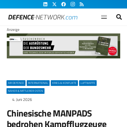
Anzeige
AIR DEFENCE
INTERNATIONAL
KRIEG & KONFLIKTE
LUFTWAFFE
NAHER & MITTLERER OSTEN
4. Juni 2026
Chinesische MANPADS
bedrohen Kampfflugzeuge