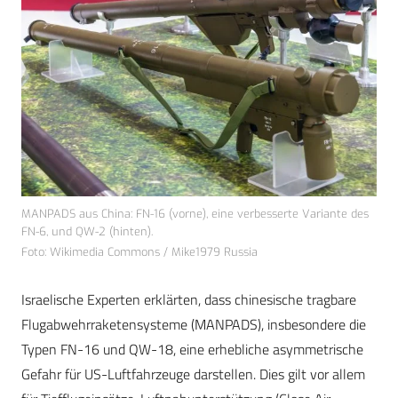
MANPADS aus China: FN-16 (vorne), eine verbesserte Variante des
FN-6, und QW-2 (hinten).
Foto: Wikimedia Commons / Mike1979 Russia
Israelische Experten erklärten, dass chinesische tragbare
Flugabwehrraketensysteme (MANPADS), insbesondere die
Typen FN-16 und QW-18, eine erhebliche asymmetrische
Gefahr für US-Luftfahrzeuge darstellen. Dies gilt vor allem